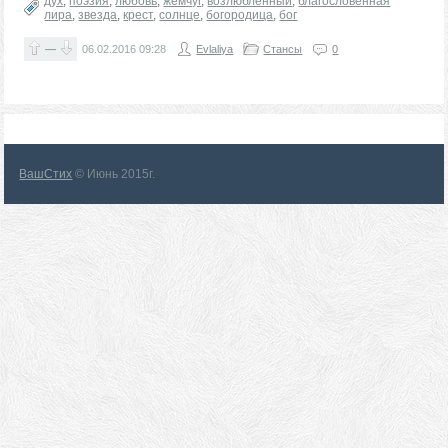
дух
,
поэзия
,
любовь
,
жемчуг
,
возлюбленный
,
благословенная
лира
,
звезда
,
крест
,
солнце
,
богородица
,
бог
—
06.02.2016
09:28
Evlaliya
Стансы
0
ВашСтих
© Июнь 2015г.