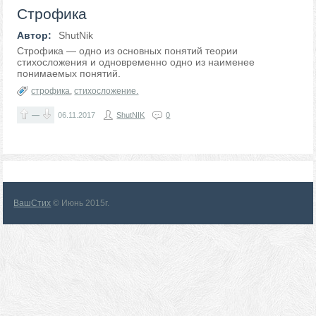
Строфика
Автор:
ShutNik
Строфика — одно из основных понятий теории
стихосложения и одновременно одно из наименее
понимаемых понятий.
строфика
,
стихосложение.
—
06.11.2017
ShutNIK
0
ВашСтих
© Июнь 2015г.