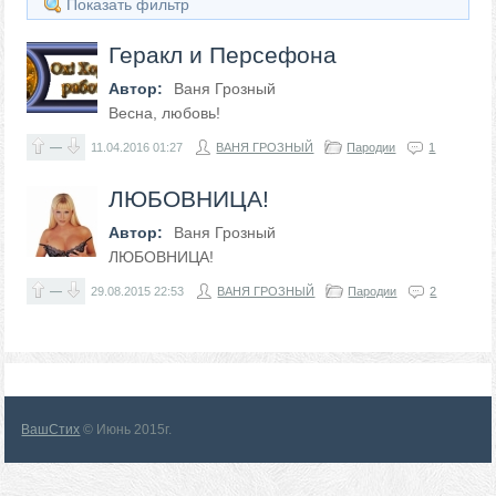
Показать фильтр
Геракл и Персефона
Автор:
Ваня Грозный
Весна, любовь!
—
11.04.2016
01:27
ВАНЯ ГРОЗНЫЙ
Пародии
1
ЛЮБОВНИЦА!
Автор:
Ваня Грозный
ЛЮБОВНИЦА!
—
29.08.2015
22:53
ВАНЯ ГРОЗНЫЙ
Пародии
2
ВашСтих
© Июнь 2015г.