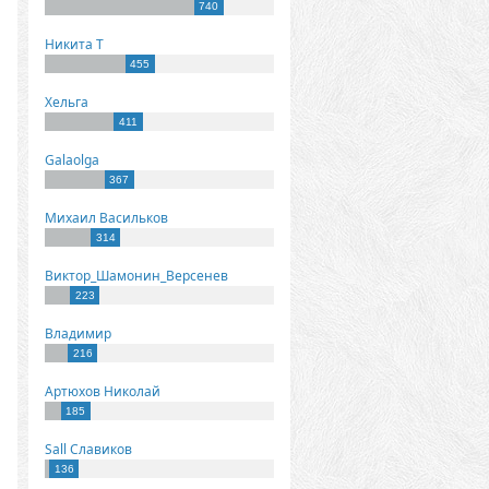
740
Никита Т
455
Хельга
411
Galaolga
367
Михаил Васильков
314
Виктор_Шамонин_Версенев
223
Владимир
216
Артюхов Николай
185
Sall Славиков
136