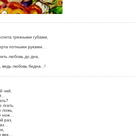
испита грязными губами,
терта потными руками…
пить любовь до дна,
ведь любовь бедна...!
й чай,
ай…
ать?
 лгать.
ю ложь,
ну нож…
й раз,
лаз…
ек,
о век…