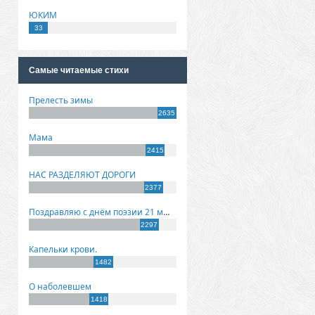
ЮКИМ
33
Самые читаемые стихи
Прелесть зимы
2635
Мама
2415
НАС РАЗДЕЛЯЮТ ДОРОГИ
2377
Поздравляю с днём поэзии 21 марта!
2297
Капельки крови.
1482
О наболевшем
1418