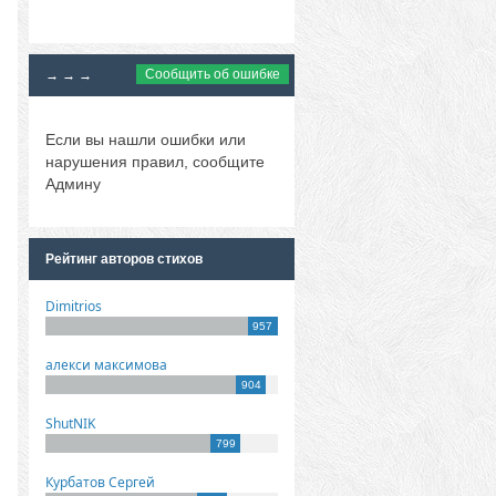
Сообщить об ошибке
→ → →
Если вы нашли ошибки или
нарушения правил, сообщите
Админу
Рейтинг авторов стихов
Dimitrios
957
алекси максимова
904
ShutNIK
799
Курбатов Сергей