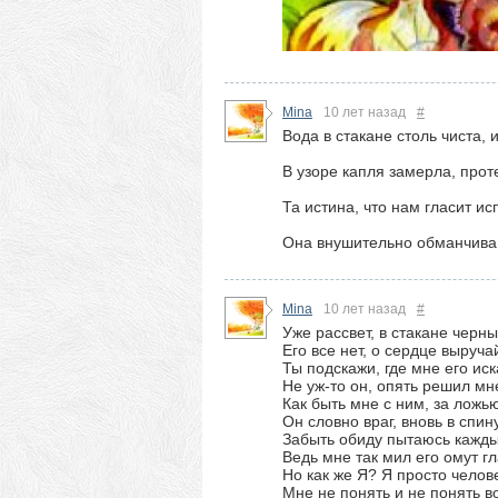
Mina
10 лет назад
#
Вода в стакане столь чиста, 
В узоре капля замерла, про
Та истина, что нам гласит ис
Она внушительно обманчива, 
Mina
10 лет назад
#
Уже рассвет, в стакане черны
Его все нет, о сердце выруч
Ты подскажи, где мне его иск
Не уж-то он, опять решил мне
Как быть мне с ним, за ложь
Он словно враг, вновь в спи
Забыть обиду пытаюсь кажды
Ведь мне так мил его омут г
Но как же Я? Я просто челов
Мне не понять и не понять в