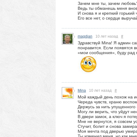
Зачем мне ты, зачем любовь
Ведь ты обманешь меня внов
И снова я и крепкий горький
Его все нет, о сердце выруч
magdjan
10 лет назад
#
Здравствуй Mina! Я админ с
понравится. Если появятся в
«мои сообщения», буду рад п
Mina
10 лет назад
#
Мой каждый день похож на и
Череда чувств, храню восп
Держусь за нить упущенного 
Могу ли верить, что уйдут не
В двери замок, а ключ я поте
Мне не вернутся, я совсем 
Стучит, болит и снова замира
Моя мечта под дверью умир
Ты изменил меня, но как мне