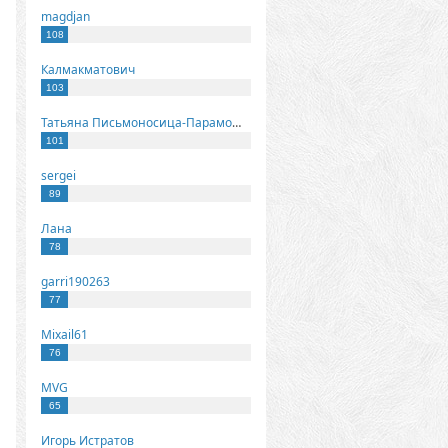
magdjan
108
Калмакматович
103
Татьяна Письмоносица-Парамонова
101
sergei
89
Лана
78
garri190263
77
Mixail61
76
MVG
65
Игорь Истратов