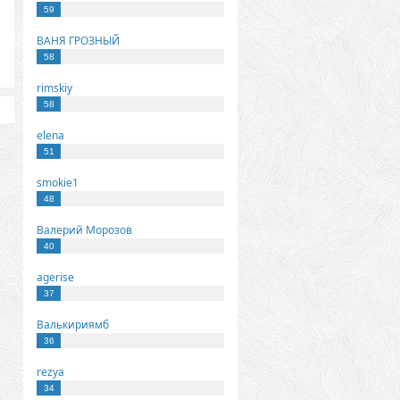
59
ВАНЯ ГРОЗНЫЙ
58
rimskiy
58
elena
51
smokie1
48
Валерий Морозов
40
agerise
37
Валькириямб
36
rezya
34