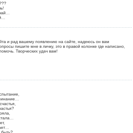
???
ь!
 чай…
ай…
айта и рад вашему появлению на сайте, надеюсь он вам
опросы пишите мне в личку, это в правой колонке где написано,
омочь. Творческих удач вам!
спытание,
оминание…
счастья,
настья?
ряла,
устала…
ет,
ает…
 быть?