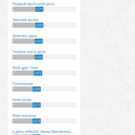
Первый весенний день
1275
Зимний вечер
1269
Девочка одна.
1243
Тяжела поэта доля
1239
Мой друг Леха
1227
Пожелания
1183
Невезучая.
1177
Мои героини
1174
в день юбилея Эммы Михайловны Киселевой