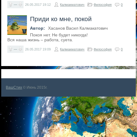
—
26.05.2017
19:12
Калмакматович
Философия
0
Приди ко мне, покой
Автор:
Хасанов Васил Калмакатович
Покоя нет. Не будет никогда!
Вся наша жизнь – работа, суета.
—
26.05.2017
19:09
Калмакматович
Философия
0
ВашСтих
© Июнь 2015г.