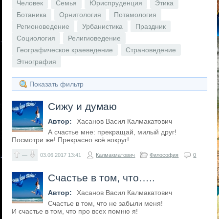
Человек
Семья
Юриспруденция
Этика
Ботаника
Орнитология
Потамология
Регионоведение
Урбанистика
Праздник
Социология
Религиоведение
Географическое краеведение
Страноведение
Этнография
Показать фильтр
Сижу и думаю
Автор:
Хасанов Васил Калмакатович
А счастье мне: прекращай, милый друг!
Посмотри же! Прекрасно всё вокруг!
—
03.06.2017
13:41
Калмакматович
Философия
0
Счастье в том, что…..
Автор:
Хасанов Васил Калмакатович
Счастье в том, что не забыли меня!
И счастье в том, что про всех помню я!