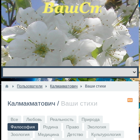
Пользователи
Калмакматович
Ваши стихи
R
Калмакматович
/
Ваши стихи
Все
Любовь
Реальность
Природа
Философия
Родина
Право
Экология
Зоология
Медицина
Детство
Культурология