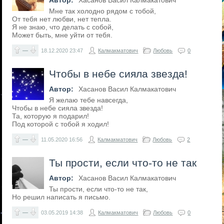
Автор:
Хасанов Васил Калмакатович
Мне так холодно рядом с тобой,
От тебя нет любви, нет тепла.
Я не знаю, что делать с собой,
Может быть, мне уйти от тебя.
—
18.12.2020
23:47
Калмакматович
Любовь
0
Чтобы в небе сияла звезда!
Автор:
Хасанов Васил Калмакатович
Я желаю тебе навсегда,
Чтобы в небе сияла звезда!
Та, которую я подарил!
Под которой с тобой я ходил!
—
11.05.2020
16:56
Калмакматович
Любовь
2
Ты прости, если что-то не так
Автор:
Хасанов Васил Калмакатович
Ты прости, если что-то не так,
Но решил написать я письмо.
—
03.05.2019
14:38
Калмакматович
Любовь
0