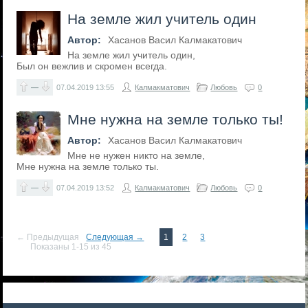
На земле жил учитель один
Автор:
Хасанов Васил Калмакатович
На земле жил учитель один,
Был он вежлив и скромен всегда.
—
07.04.2019
13:55
Калмакматович
Любовь
0
Мне нужна на земле только ты!
Автор:
Хасанов Васил Калмакатович
Мне не нужен никто на земле,
Мне нужна на земле только ты.
—
07.04.2019
13:52
Калмакматович
Любовь
0
← Предыдущая
Следующая →
1
2
3
Показаны 1-15 из 45