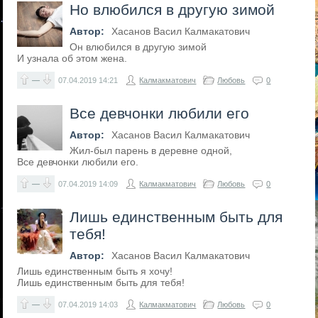
Но влюбился в другую зимой
Автор:
Хасанов Васил Калмакатович
Он влюбился в другую зимой
И узнала об этом жена.
—
07.04.2019
14:21
Калмакматович
Любовь
0
Все девчонки любили его
Автор:
Хасанов Васил Калмакатович
Жил-был парень в деревне одной,
Все девчонки любили его.
—
07.04.2019
14:09
Калмакматович
Любовь
0
Лишь единственным быть для
тебя!
Автор:
Хасанов Васил Калмакатович
Лишь единственным быть я хочу!
Лишь единственным быть для тебя!
—
07.04.2019
14:03
Калмакматович
Любовь
0