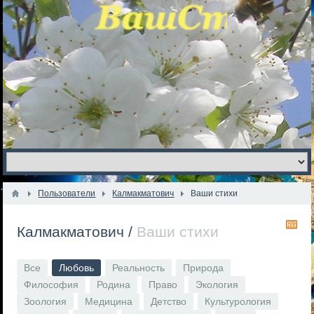
Пользователи
Калмакматович
Ваши стихи
R
Калмакматович
/
Ваши стихи
Все
Любовь
Реальность
Природа
Философия
Родина
Право
Экология
Зоология
Медицина
Детство
Культурология