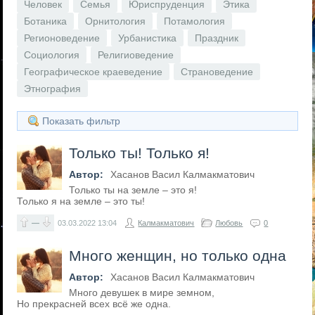
Человек
Семья
Юриспруденция
Этика
Ботаника
Орнитология
Потамология
Регионоведение
Урбанистика
Праздник
Социология
Религиоведение
Географическое краеведение
Страноведение
Этнография
Показать фильтр
Только ты! Только я!
Автор:
Хасанов Васил Калмакматович
Только ты на земле – это я!
Только я на земле – это ты!
—
03.03.2022
13:04
Калмакматович
Любовь
0
Много женщин, но только одна
Автор:
Хасанов Васил Калмакматович
Много девушек в мире земном,
Но прекрасней всех всё же одна.