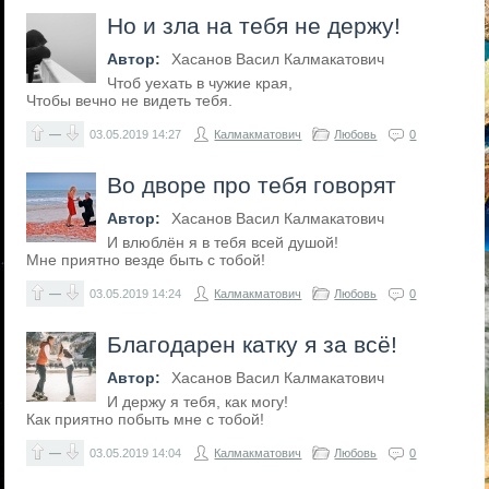
Но и зла на тебя не держу!
Автор:
Хасанов Васил Калмакатович
Чтоб уехать в чужие края,
Чтобы вечно не видеть тебя.
—
03.05.2019
14:27
Калмакматович
Любовь
0
Во дворе про тебя говорят
Автор:
Хасанов Васил Калмакатович
И влюблён я в тебя всей душой!
Мне приятно везде быть с тобой!
—
03.05.2019
14:24
Калмакматович
Любовь
0
Благодарен катку я за всё!
Автор:
Хасанов Васил Калмакатович
И держу я тебя, как могу!
Как приятно побыть мне с тобой!
—
03.05.2019
14:04
Калмакматович
Любовь
0