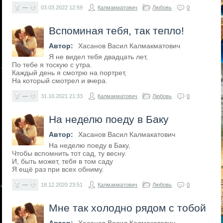
—
03.03.2022
12:59
Калмакматович
Любовь
0
Вспоминая тебя, так тепло!
Автор:
Хасанов Васил Калмакматович
Я не видел тебя двадцать лет,
По тебе я тоскую с утра.
Каждый день я смотрю на портрет,
На который смотрел и вчера.
—
31.10.2021
21:33
Калмакматович
Любовь
0
На неделю поеду в Баку
Автор:
Хасанов Васил Калмакатович
На неделю поеду в Баку,
Чтобы вспомнить тот сад, ту весну.
И, быть может, тебя в том саду
Я ещё раз при всех обниму.
—
18.12.2020
23:51
Калмакматович
Любовь
0
Мне так холодно рядом с тобой