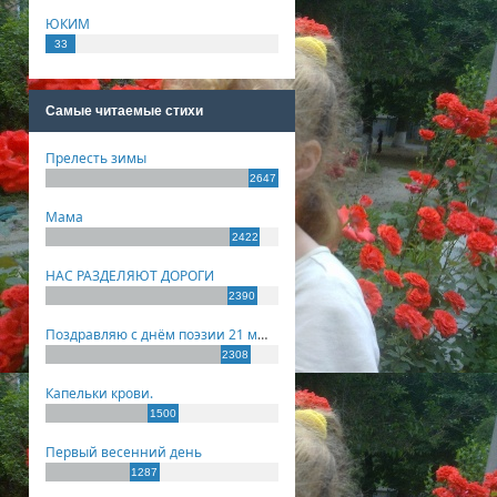
ЮКИМ
33
Самые читаемые стихи
Прелесть зимы
2647
Мама
2422
НАС РАЗДЕЛЯЮТ ДОРОГИ
2390
Поздравляю с днём поэзии 21 марта!
2308
Капельки крови.
1500
Первый весенний день
1287