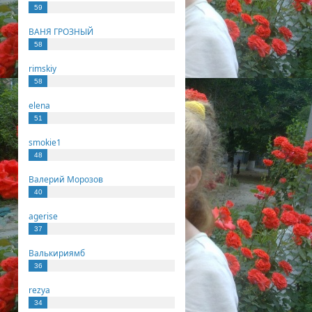
59
ВАНЯ ГРОЗНЫЙ
58
rimskiy
58
elena
51
smokie1
48
Валерий Морозов
40
agerise
37
Валькириямб
36
rezya
34