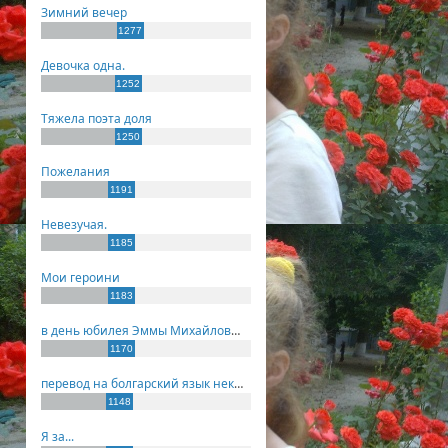
Зимний вечер
1277
Девочка одна.
1252
Тяжела поэта доля
1250
Пожелания
1191
Невезучая.
1185
Мои героини
1183
в день юбилея Эммы Михайловны Киселевой
1170
перевод на болгарский язык некоторых моих стихов
1148
Я за...