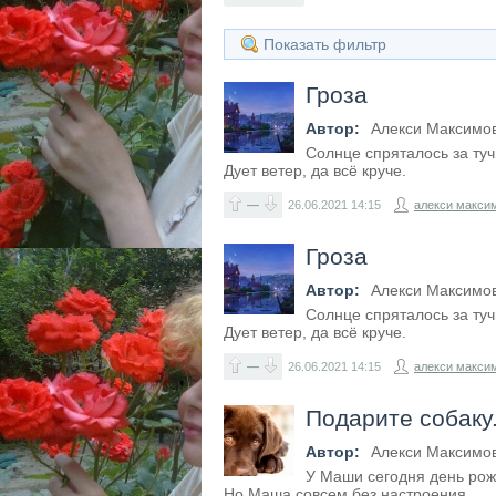
Показать фильтр
Гроза
Автор:
Алекси Максимо
Солнце спряталось за туч
Дует ветер, да всё круче.
—
26.06.2021
14:15
алекси макси
Гроза
Автор:
Алекси Максимо
Солнце спряталось за туч
Дует ветер, да всё круче.
—
26.06.2021
14:15
алекси макси
Подарите собаку
Автор:
Алекси Максимо
У Маши сегодня день рож
Но Маша совсем без настроения.