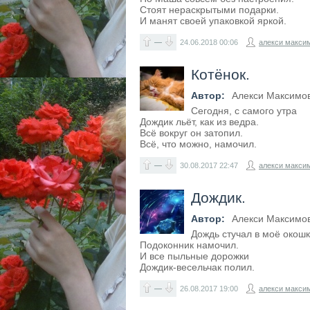
Стоят нераскрытыми подарки.
И манят своей упаковкой яркой.
—
24.06.2018
00:06
алекси макси
Котёнок.
Автор:
Алекси Максимо
Сегодня, с самого утра
Дождик льёт, как из ведра.
Всё вокруг он затопил.
Всё, что можно, намочил.
—
30.08.2017
22:47
алекси макси
Дождик.
Автор:
Алекси Максимо
Дождь стучал в моё окошк
Подоконник намочил.
И все пыльные дорожки
Дождик-весельчак полил.
—
26.08.2017
19:00
алекси макси