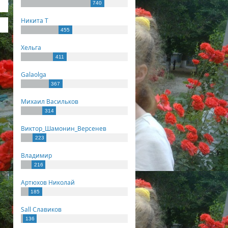
740
Никита Т
455
Хельга
411
Galaolga
367
Михаил Васильков
314
Виктор_Шамонин_Версенев
223
Владимир
216
Артюхов Николай
185
Sall Славиков
136