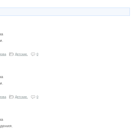
ва
и.
мова
Детские.
0
ва
и.
мова
Детские.
0
.
ва
дения.