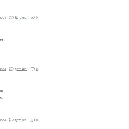
мова
Детские.
0
ва
мова
Детские.
0
ва
о,
мова
Детские.
0