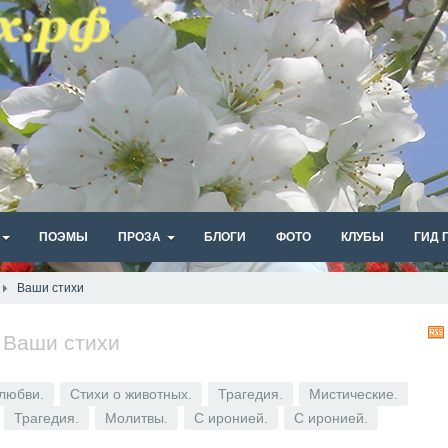
ПОЭМЫ
ПРОЗА
БЛОГИ
ФОТО
КЛУБЫ
ГИД 
Ваши стихи
/
Ваши стихи
любви.
Стихи о животных.
Трагедия.
Мистические.
Трагедия.
Молитвы.
С иронией.
С иронией.