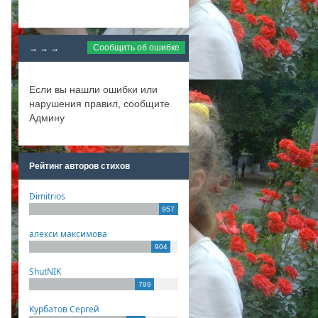
Сообщить об ошибке
→ → →
Если вы нашли ошибки или
нарушения правил, сообщите
Админу
Рейтинг авторов стихов
Dimitrios
957
алекси максимова
904
ShutNIK
799
Курбатов Сергей