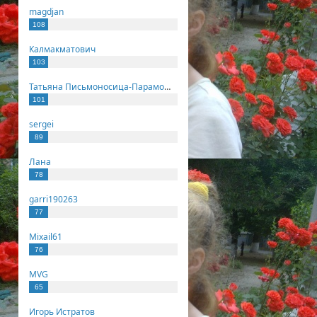
magdjan
108
Калмакматович
103
Татьяна Письмоносица-Парамонова
101
sergei
89
Лана
78
garri190263
77
Mixail61
76
MVG
65
Игорь Истратов