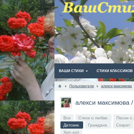
ВАШИ СТИХИ
СТИХИ КЛАССИКОВ
Пользователи
алекси максимова
алекси максимова
Все
Стихи о любви.
Песни о 
Детские.
Граждане.
Сократ.
Хип-хоп