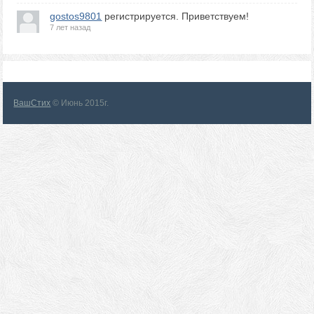
gostos9801
регистрируется. Приветствуем!
7 лет назад
ВашСтих
© Июнь 2015г.