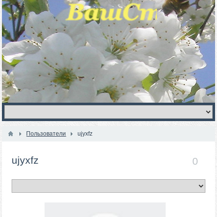
Пользователи
ujyxfz
ujyxfz
0