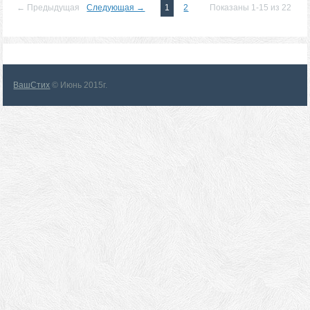
← Предыдущая
Следующая →
1
2
Показаны 1-15 из 22
ВашСтих
© Июнь 2015г.