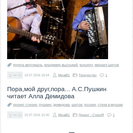
группа вертикаль
,
владимир высоцкий
,
концерт
,
михаил шитов
—
19.07.2016
18:54
Mixail61
Творчество
1
Пора,мой друг,пора... А.С.Пушкин
читает Алла Демидова
проект стихия
,
пушкин
,
демидова
,
шитов
,
поэзия
,
стихи в музыке
—
15.07.2016
15:40
Mixail61
Проект - СтихиЯ
1