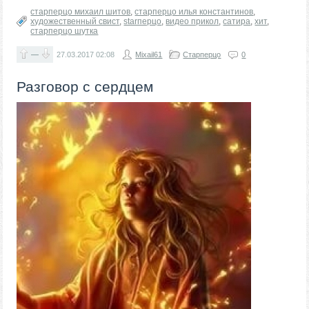
старперцо михаил шитов
,
старперцо илья константинов
,
художественный свист
,
starперцо
,
видео прикол
,
сатира
,
хит
,
старперцо шутка
—
27.03.2017
02:08
Mixail61
Старперцо
0
Разговор с сердцем