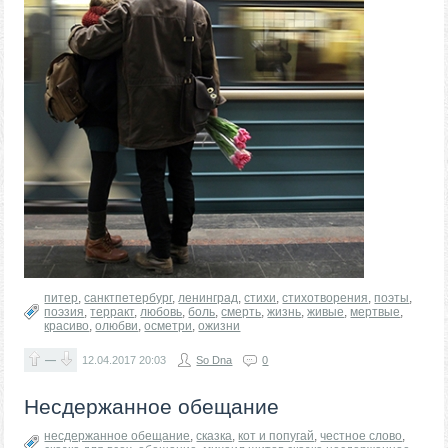
питер
,
санктпетербург
,
ленинград
,
стихи
,
стихотворения
,
поэты
,
поэзия
,
терракт
,
любовь
,
боль
,
смерть
,
жизнь
,
живые
,
мертвые
,
красиво
,
олюбви
,
осметри
,
ожизни
—
12.04.2017
20:03
So Dna
0
Несдержанное обещание
несдержанное обещание
,
сказка
,
кот и попугай
,
честное слово
,