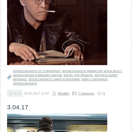
аппассионата от старперцо
,
аппассионата режиссер илья конст
,
аппассионата михаил шитов
,
актер луи брандо
,
актриса юлия
каурина
,
аппассионата смерти вопреки
,
клип старперцо
аппассионата
—
02.05.2017
21:07
Mixail61
Старперцо
0
3.04.17