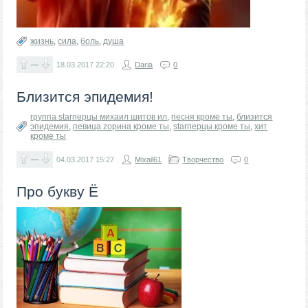
жизнь
,
сила
,
боль
,
душа
—
18.03.2017
22:20
Daria
0
Близится эпидемия!
группа starперцы михаил шитов ил
,
песня кроме ты
,
близится
эпидемия
,
певица zорина кроме ты
,
starперцы кроме ты
,
хит
кроме ты
—
04.03.2017
15:27
Mixail61
Творчество
0
Про букву Ё