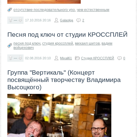
отсутствие последовательного упо
,
чем естественным
—
17.10.2016
20:16
Galaolga
2
Песня под ключ от студии КРОССПЛЕЙ
песня под ключ
,
студия кроссплей
,
михаил шитов
,
вадим
войцехович
—
02.08.2016
20:10
Mixail61
Студия КРОССПЛЕЙ
0
Группа "Вертикаль" (Концерт
посвящённый творчеству Владимира
Высоцкого)