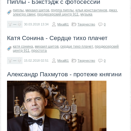
Пиплы - Бэкстэдж с фотосессии
пиплы
,
михаил шитов
,
группа пиплы
,
илья константинов
,
джаз
,
электро свинг
,
продюсерский центр 911
,
музыка
—
30.03.2018
13:34
Mixail61
Творчество
0
Катя Сонина - Сердце тихо плачет
катя сонина
,
михаил шитов
,
сердце тихо плачет
,
продюсерский
центр 911
,
простота
—
15.02.2018
02:51
Mixail61
Творчество
0
Александр Пахмутов - протеже княгини