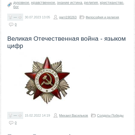
духовное
,
нравственное
,
знание истина
,
религия
,
христианство
,
бог
—
30.07.2023
13:05
garri190263
Философия и религия
0
Великая Отечественная война - языком
цифр
—
15.02.2022
14:19
Михаил Васильков
Солдаты Победы
0