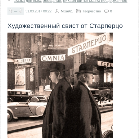
сказка для всех
,
обещание
,
михаил шитов сказка несдержанное
—
31.03.2017
00:22
Mixail61
Творчество
0
Художественный свист от Старперцо