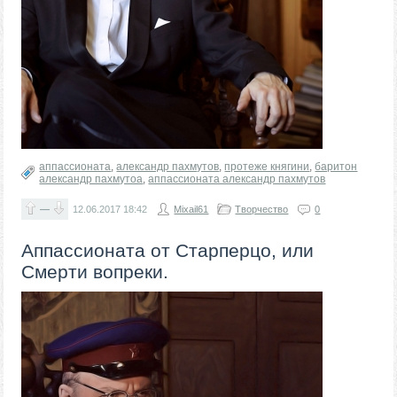
аппассионата
,
александр пахмутов
,
протеже княгини
,
баритон
александр пахмутоа
,
аппассионата александр пахмутов
—
12.06.2017
18:42
Mixail61
Творчество
0
Аппассионата от Старперцо, или
Смерти вопреки.