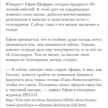
Юморист Ефим Шифрин сегодня празднует 60-
летний юбилей. К этой дате он кардинально
изменил свою жизнь: добился впечатляющих
результатов в качалке и практически исчез с
телеэкранов. Сейчас смысл его жизни заключен в
театре.
Ефим признается, что в глубине души всегда хотел
заниматься тем, чем занимается сейчас. Однако
именно эстрада дала ему популярность, и за это он
ей благодарен. Тем не менее, за многие свои
номера на телеэкранах актеру стыдно.
— Я сейчас смотрю свои старые эфиры, и мне, как
Гоголю, хочется пройти по книжным лавкам и
выкупить весь тираж поэмы «Ганц Кюхельгартен»,
чтобы его сжечь. Половину своих эфиров смыл бы
к чертовой матери, — заявил Ефим в интервью
журналу HELLO.
http://live-smi.ru/show-business/18542-shou-biznes-
rossii-prostilsya-s-efimom-shifrinym,full.html