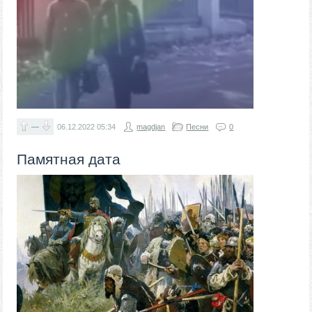
—
06.12.2022
05:34
magdjan
Песни
0
Памятная дата