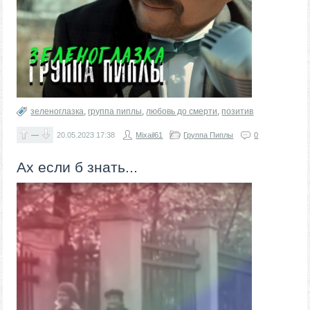
зеленоглазка
,
группа пиплы
,
любовь до смерти
,
позитив
—
20.05.2023
17:38
Mixail61
Группа Пиплы
0
Ах если б знать...