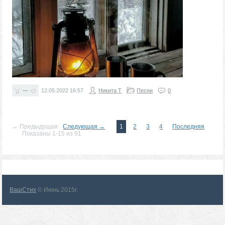
—
12.05.2022
16:57
Никита Т
Песни
0
← Предыдущая
Следующая →
1
2
3
4
Последняя
Показаны 1-15 из 91
ВашСтих
© Июнь 2015г.