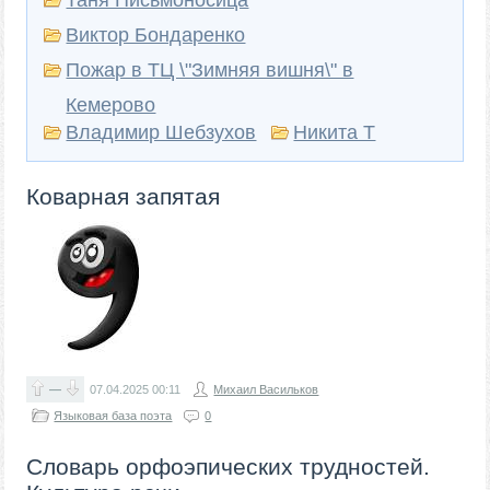
Таня Письмоносица
Виктор Бондаренко
Пожар в ТЦ \"Зимняя вишня\" в
Кемерово
Владимир Шебзухов
Никита Т
Коварная запятая
—
07.04.2025
00:11
Михаил Васильков
Языковая база поэта
0
Словарь орфоэпических трудностей.