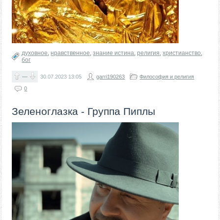
духовное
,
нравственное
,
знание истина
,
религия
,
христианство
,
бог
—
30.07.2023
13:05
garri190263
Философия и религия
0
Зеленоглазка - Группа Пиплы