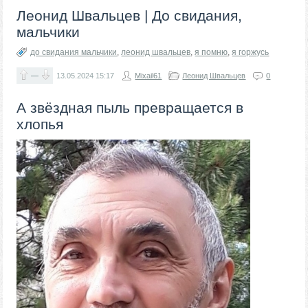
Леонид Швальцев | До свидания,
мальчики
до свидания мальчики
,
леонид швальцев
,
я помню
,
я горжусь
—
13.05.2024
15:17
Mixail61
Леонид Швальцев
0
А звёздная пыль превращается в
хлопья