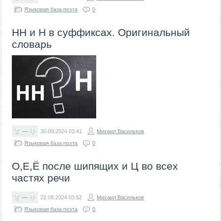
Языковая база поэта
0
НН и Н в суффиксах. Оригинальный
словарь
—
30.09.2024
03:41
Михаил Васильков
Языковая база поэта
0
О,Е,Ё после шипящих и Ц во всех
частях речи
—
22.08.2024
03:52
Михаил Васильков
Языковая база поэта
0