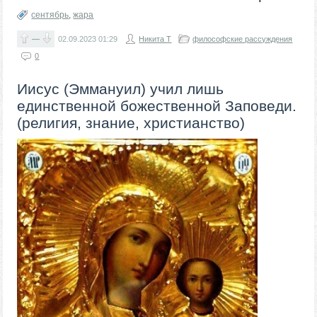
сентябрь
,
жара
—
02.09.2023
01:29
Никита Т
философские рассуждения
0
​​​​​Иисус (Эммануил) учил лишь
единственной божественной Заповеди.
(религия, знание, христианство)