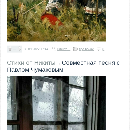
—
08.09.2022
17:44
Никита Т
про войну
0
Стихи от Никиты
Совместная песня с
→
Павлом Чумаковым