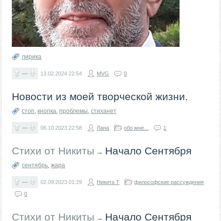
лирика
—
13.02.2024
22:54
MVG
0
Новости из моей творческой жизни.
стоп
,
кнопка
,
проблемы
,
стиханет
—
06.10.2023
22:58
Лана
обо мне...
1
Стихи от Никиты
Начало Сентября
→
сентябрь
,
жара
—
02.09.2023
01:29
Никита Т
философские рассуждения
0
Стихи от Никиты
Начало Сентября
→