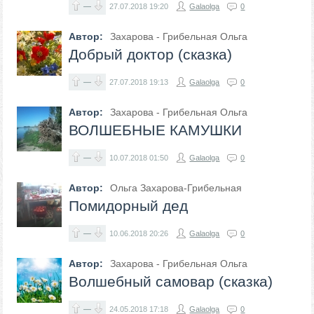
—
27.07.2018
19:20
Galaolga
0
Автор:
Захарова - Грибельная Ольга
Добрый доктор (сказка)
—
27.07.2018
19:13
Galaolga
0
Автор:
Захарова - Грибельная Ольга
ВОЛШЕБНЫЕ КАМУШКИ
—
10.07.2018
01:50
Galaolga
0
Автор:
Ольга Захарова-Грибельная
Помидорный дед
—
10.06.2018
20:26
Galaolga
0
Автор:
Захарова - Грибельная Ольга
Волшебный самовар (сказка)
—
24.05.2018
17:18
Galaolga
0