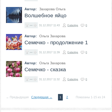
Автор:
Захарова Ольга
Волшебное яйцо
—
31.12.2017
11:43
Galaolga
0
Автор:
Ольга Захарова
Семечко - продолжение 1
—
31.12.2017
11:39
Galaolga
0
Автор:
Ольга Захарова
Семечко - сказка
—
31.12.2017
11:32
Galaolga
0
← Предыдущая
Следующая →
1
2
Показаны 1-15 из 24