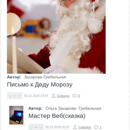
Автор:
Захарова-Грибельная
Письмо к Деду Морозу
—
16.12.2018
13:47
Galaolga
0
Автор:
Ольга Захарова- Грибельная
Мастер Веб(сказка)
—
30.10.2018
01:57
Galaolga
1