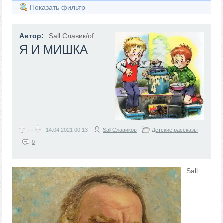
Показать фильтр
Автор:
Sall Славик/оf
Я И МИШКА
—
14.04.2021
00:13
Sall Славиков
Детские рассказы
0
Sall