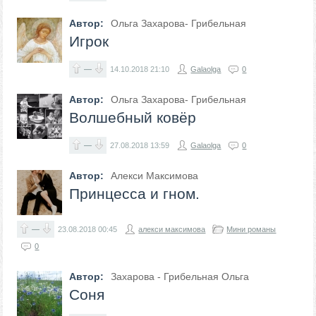
Автор:
Ольга Захарова- Грибельная
Игрок
—
14.10.2018
21:10
Galaolga
0
Автор:
Ольга Захарова- Грибельная
Волшебный ковёр
—
27.08.2018
13:59
Galaolga
0
Автор:
Алекси Максимова
Принцесса и гном.
—
23.08.2018
00:45
алекси максимова
Мини романы
0
Автор:
Захарова - Грибельная Ольга
Соня