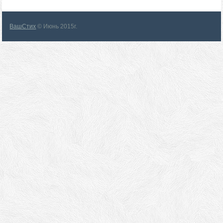
ВашСтих
© Июнь 2015г.