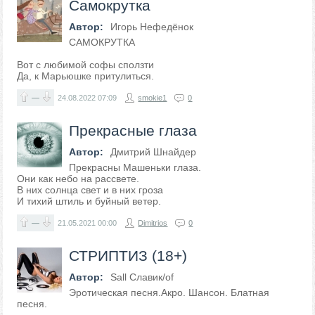
Самокрутка
Автор:
Игорь Нефедёнок
САМОКРУТКА
Вот с любимой софы сползти
Да, к Марьюшке притулиться.
—
24.08.2022
07:09
smokie1
0
Прекрасные глаза
Автор:
Дмитрий Шнайдер
Прекрасны Машеньки глаза.
Они как небо на рассвете.
В них солнца свет и в них гроза
И тихий штиль и буйный ветер.
—
21.05.2021
00:00
Dimitrios
0
СТРИПТИЗ (18+)
Автор:
Sall Славик/оf
Эротическая песня.Акро. Шансон. Блатная
песня.