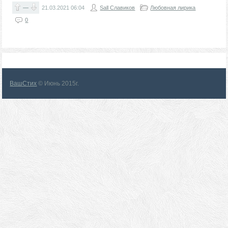
—
21.03.2021
06:04
Sall Славиков
Любовная лирика
0
ВашСтих
© Июнь 2015г.