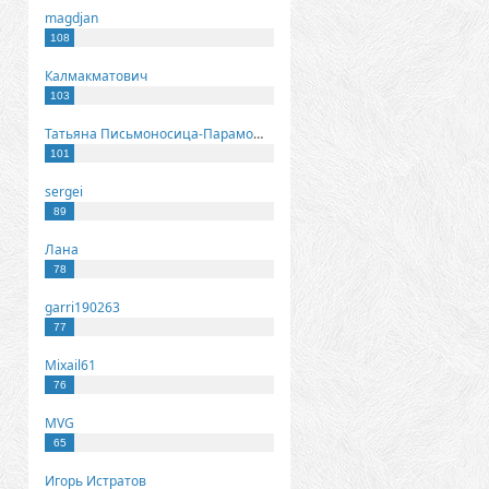
magdjan
108
Калмакматович
103
Татьяна Письмоносица-Парамонова
101
sergei
89
Лана
78
garri190263
77
Mixail61
76
MVG
65
Игорь Истратов