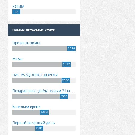
ЮКИМ
33
Самые читаемые стихи
Прелесть зимы
2636
Мама
2415
НАС РАЗДЕЛЯЮТ ДОРОГИ
2380
Поздравляю с днём поэзии 21 марта!
2300
Капельки крови.
1484
Первый весенний день
1281