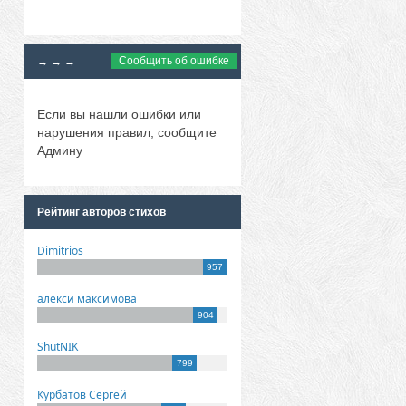
Сообщить об ошибке
→ → →
Если вы нашли ошибки или
нарушения правил, сообщите
Админу
Рейтинг авторов стихов
Dimitrios
957
алекси максимова
904
ShutNIK
799
Курбатов Сергей