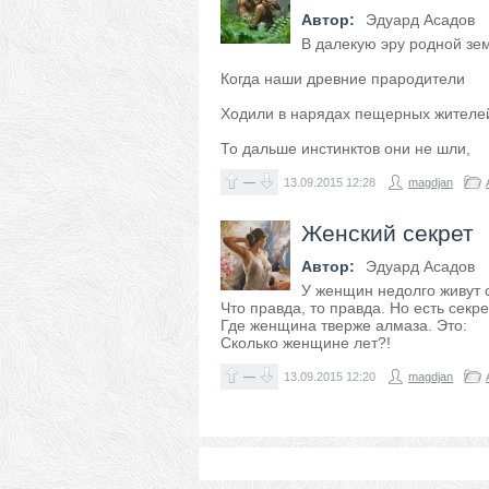
Автор:
Эдуард Асадов
В далекую эру родной зе
Когда наши древние прародители
Ходили в нарядах пещерных жителе
То дальше инстинктов они не шли,
—
13.09.2015
12:28
magdjan
Женский секрет
Автор:
Эдуард Асадов
У женщин недолго живут 
Что правда, то правда. Но есть секре
Где женщина тверже алмаза. Это:
Сколько женщине лет?!
—
13.09.2015
12:20
magdjan