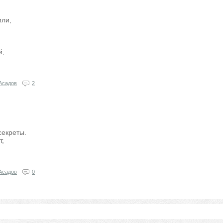
мли,
й,
Асадов
2
секреты.
т,
Асадов
0