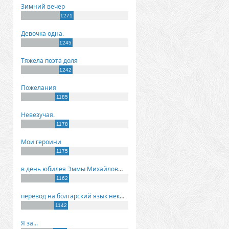
Зимний вечер
1271
Девочка одна.
1245
Тяжела поэта доля
1242
Пожелания
1185
Невезучая.
1178
Мои героини
1175
в день юбилея Эммы Михайловны Киселевой
1162
перевод на болгарский язык некоторых моих стихов
1142
Я за...