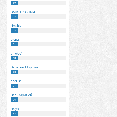
59
ВАНЯ ГРОЗНЫЙ
58
rimskiy
58
elena
51
smokie1
48
Валерий Морозов
40
agerise
37
Валькириямб
36
rezya
34