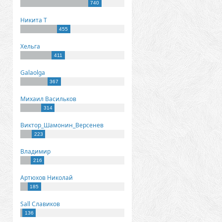
740
Никита Т
455
Хельга
411
Galaolga
367
Михаил Васильков
314
Виктор_Шамонин_Версенев
223
Владимир
216
Артюхов Николай
185
Sall Славиков
136