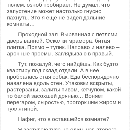
тюлем, озноб пробирает. Не думал, что
запустение может настолько гнусно
пахнуть. Это я ещё не видел дальние
комнаты…
Проходной зал. Вырванная с петлями
дверь ванной. Осколки мрамора, битая
плитка. Прямо – тупик. Направо и налево –
арочные проёмы. Заглядываю в правый.
Тут, пожалуй, чего найдёшь. Как будто
квартиру под склад отдали. А в неё
пробралась стая собак. Еда беспорядочно
навалена вдоль стен. Упаковки вскрыты,
растерзаны, залиты пивом, кетчупом, какой-
то белой засохшей дрянью… Воняет
перегаром, сыростью, прогоркшим жиром и
тухлятиной.
Нафиг, что в оставшейся комнате?
Я заступаю туда на один шаг, второго