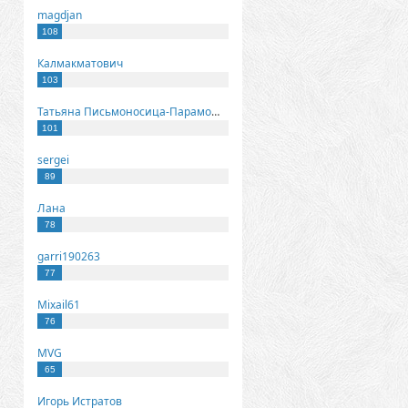
magdjan
108
Калмакматович
103
Татьяна Письмоносица-Парамонова
101
sergei
89
Лана
78
garri190263
77
Mixail61
76
MVG
65
Игорь Истратов