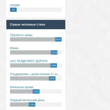
ЮКИМ
33
Самые читаемые стихи
Прелесть зимы
2643
Мама
2419
НАС РАЗДЕЛЯЮТ ДОРОГИ
2386
Поздравляю с днём поэзии 21 марта!
2305
Капельки крови.
1495
Первый весенний день
1284