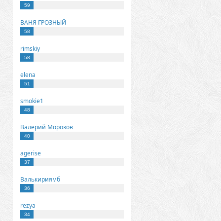
59
ВАНЯ ГРОЗНЫЙ
58
rimskiy
58
elena
51
smokie1
48
Валерий Морозов
40
agerise
37
Валькириямб
36
rezya
34