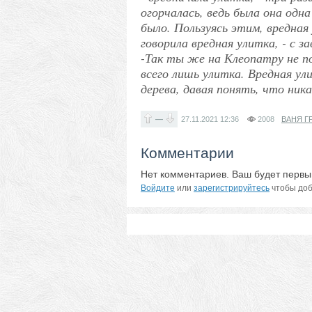
огорчалась, ведь была она одна
было. Пользуясь этим, вредная 
говорила вредная улитка, - с 
-Так ты же на Клеопатру не п
всего лишь улитка. Вредная ул
дерева, давая понять, что ни
—
27.11.2021
12:36
2008
ВАНЯ Г
Комментарии
Нет комментариев. Ваш будет первы
Войдите
или
зарегистрируйтесь
чтобы доб