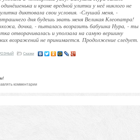
 одинёшенька и кроме вредной улитки у неё никлого не
улитка диктовала свои условия. -Слушай меня, -
завтрашнего дня будешь звать меня Великая Клеопатра!
охожа, дочка, - пыталась возразить бабушка Нура, - ты
итка отворачивалась и уползала на самую вершину
каких возражений не принимается. Продолжение следует.
РОЗНЫЙ
Сказки
м!
авлять комментарии