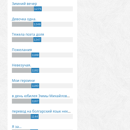
Зимний вечер
1275
Девочка одна.
1249
Тяжела поэта доля
1247
Пожелания
1189
Невезучая.
1182
Мои героини
1180
в день юбилея Эммы Михайловны Киселевой
1167
перевод на болгарский язык некоторых моих стихов
1144
Я за...