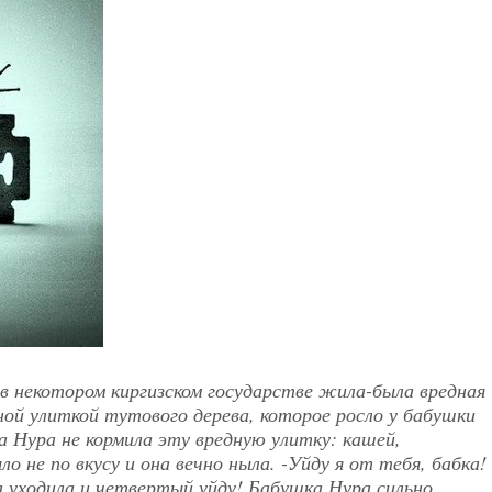
 в некотором киргизском государстве жила-была вредная
ной улиткой тутового дерева, которое росло у бабушки
а Нура не кормила эту вредную улитку: кашей,
ло не по вкусу и она вечно ныла. -Уйду я от тебя, бабка!
за уходила и четвертый уйду! Бабушка Нура сильно