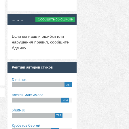
Сообщить об ошибке
→ → →
Если вы нашли ошибки или
нарушения правил, сообщите
Админу
Рейтинг авторов стихов
Dimitrios
957
алекси максимова
904
ShutNIK
799
Курбатов Сергей