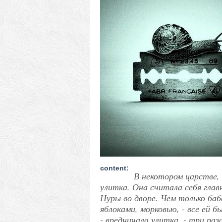
content:
В некотором царстве,
улитка. Она считала себя глав
Нуры во дворе. Чем только баб
яблоками, морковью, - все ей бы
- вредничала улитка, - три ра