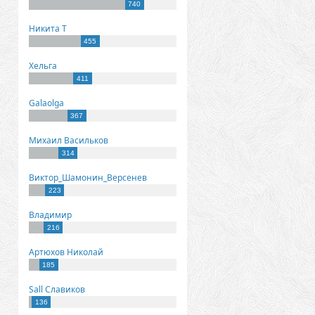
740
Никита Т
455
Хельга
411
Galaolga
367
Михаил Васильков
314
Виктор_Шамонин_Версенев
223
Владимир
216
Артюхов Николай
185
Sall Славиков
136