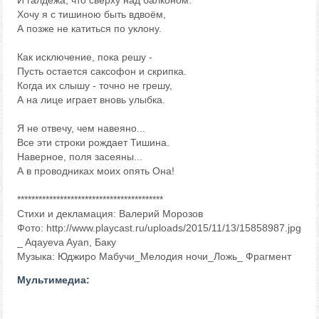
И галдежа, что сверху над балконом.
Хочу я с тишиною быть вдвоём,
А позже не катиться по уклону.
Как исключение, пока решу -
Пусть остается саксофон и скрипка.
Когда их слышу - точно не грешу,
А на лице играет вновь улыбка.
Я не отвечу, чем навеяно...
Все эти строки рождает Тишина.
Наверное, поля засеяны...
А в проводниках моих опять Она!
*****************************************
Стихи и декламация: Валерий Морозов
Фото: http://www.playcast.ru/uploads/2015/11/13/15858987.jpg
_ Aqayeva Ayan, Баку
Музыка: Юджиро Мабучи_Мелодия ночи_Ложь_ Фрагмент
Мультимедиа: