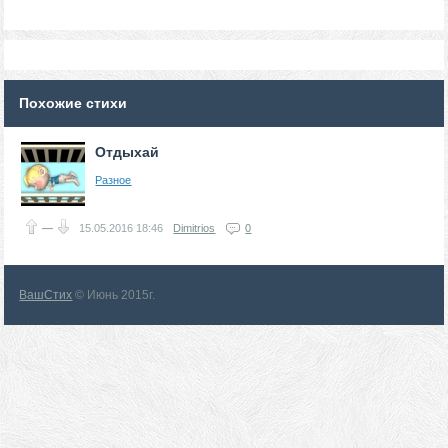
Похожие стихи
Отдыхай
Разное
—
15.05.2016
18:46
Dimitrios
0
ВашСтих
© Июнь 2015г.