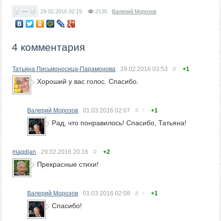
—
29.02.2016
02:19
2135
Валерий Морозов
4 комментария
Татьяна Письмоносица-Парамонова
29.02.2016
03:53
#
+1
Хороший у вас голос. Спасибо.
Валерий Морозов
01.03.2016
02:07
#
↑
+1
Рад, что понравилось! Спасибо, Татьяна!
magdjan
29.02.2016
20:16
#
+2
Прекрасные стихи!
Валерий Морозов
01.03.2016
02:08
#
↑
+1
Спасибо!