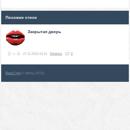
Похожие стихи
Закрытая дверь
—
27.11.2016
23:14
Dimitrios
0
ВашСтих
© Июнь 2015г.