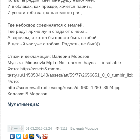
Когда ты рядом, свет мне душу наполняет.
И в облаках, как прежде, хочется парить,
И увести тебя за грань земного рая,
Где небосвод соединяется с землей,
Где радуг яркие лучи спадают с неба…
А впрочем, я хотел бы просто быть с тобой…
Я целый час уже с тобою, Радость, не был)))
Стихи и декламация: Валерий Морозов
Музыка: Minusovki.MpTri.Net_darren_hayes_-_insatiable
Фото: http://assets3.mmm-
tasty.ru/1450504143/assets/att/59/77/2656651_0_0_tumblr_llzbh
Фото:
http://screenwall.ru/files/img/roses/d_960_1280_3924.jpg
Коллаж: В.Морозов
Мультимедиа:
—
01.03.2016
02:24
3111
Валерий Морозов