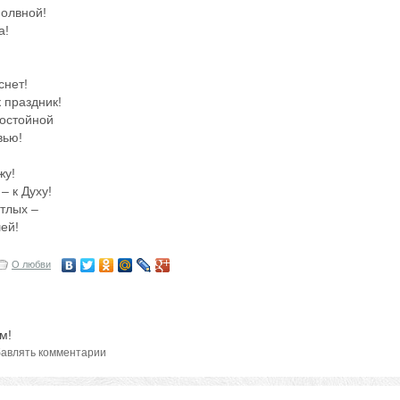
молвной!
а!
снет!
 праздник!
достойной
вью!
жу!
– к Духу!
етлых –
ей!
О любви
м!
авлять комментарии