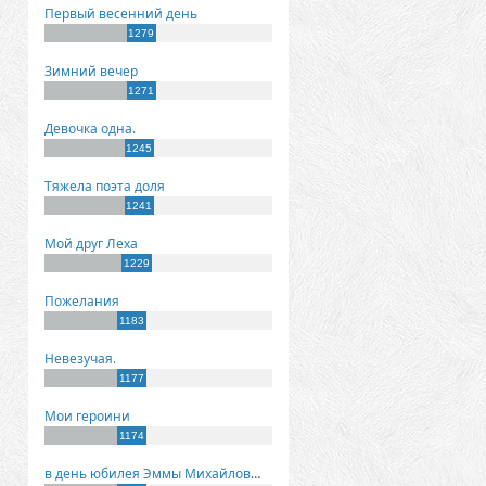
Первый весенний день
1279
Зимний вечер
1271
Девочка одна.
1245
Тяжела поэта доля
1241
Мой друг Леха
1229
Пожелания
1183
Невезучая.
1177
Мои героини
1174
в день юбилея Эммы Михайловны Киселевой