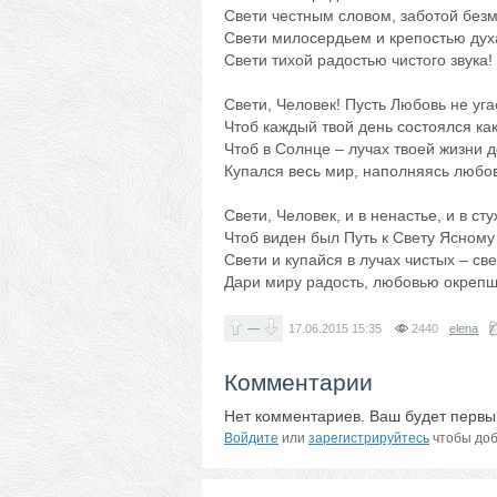
Свети честным словом, заботой без
Свети милосердьем и крепостью дух
Свети тихой радостью чистого звука!
Свети, Человек! Пусть Любовь не уга
Чтоб каждый твой день состоялся как
Чтоб в Солнце – лучах твоей жизни 
Купался весь мир, наполняясь любо
Свети, Человек, и в ненастье, и в сту
Чтоб виден был Путь к Свету Ясному 
Свети и купайся в лучах чистых – св
Дари миру радость, любовью окрепш
—
17.06.2015
15:35
2440
elena
Комментарии
Нет комментариев. Ваш будет первы
Войдите
или
зарегистрируйтесь
чтобы доб