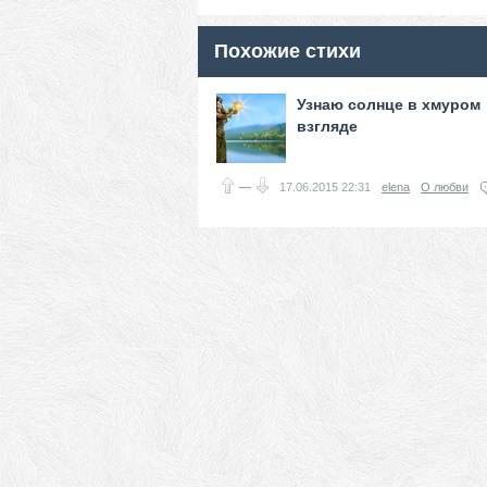
Похожие стихи
Узнаю солнце в хмуром
взгляде
—
17.06.2015
22:31
elena
О любви