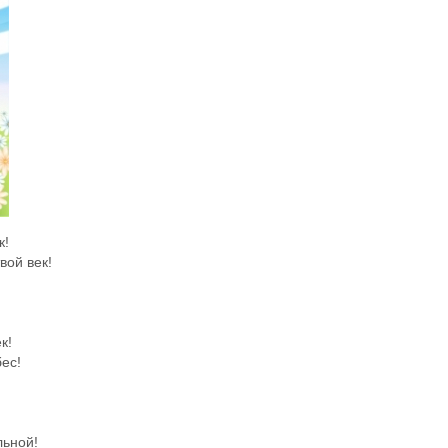
к!
вой век!
к!
ес!
льной!