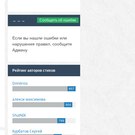
Сообщить об ошибке
→ → →
Если вы нашли ошибки или
нарушения правил, сообщите
Админу
Рейтинг авторов стихов
Dimitrios
957
алекси максимова
904
ShutNIK
799
Курбатов Сергей