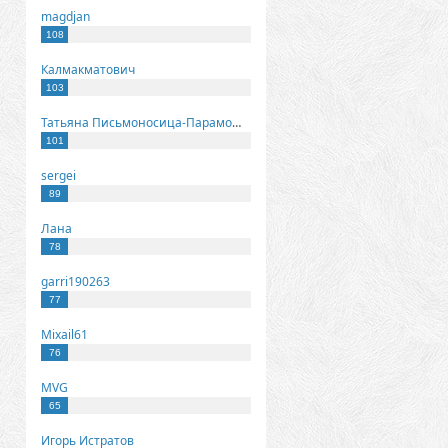
magdjan
108
Калмакматович
103
Татьяна Письмоносица-Парамонова
101
sergei
89
Лана
78
garri190263
77
Mixail61
76
MVG
65
Игорь Истратов