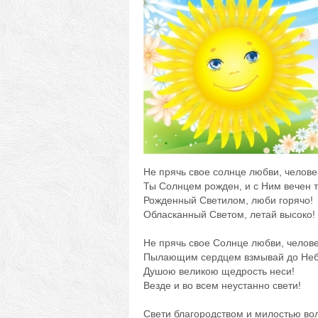
Не прячь свое солнце любви, челове
Ты Солнцем рожден, и с Ним вечен т
Рожденный Светилом, люби горячо!
Обласканный Светом, летай высоко!
Не прячь свое Солнце любви, челове
Пылающим сердцем взмывай до Неб
Душою великою щедрость неси!
Везде и во всем неустанно свети!
Свети благородством и милостью во