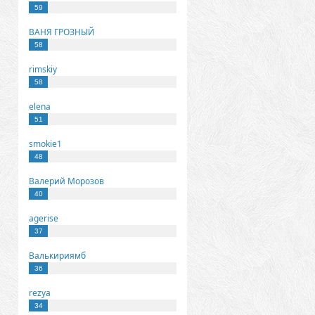
59
ВАНЯ ГРОЗНЫЙ
58
rimskiy
58
elena
51
smokie1
48
Валерий Морозов
40
agerise
37
Валькириямб
36
rezya
34