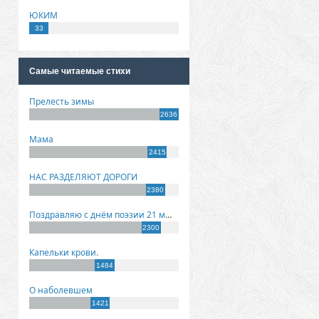
ЮКИМ
33
Самые читаемые стихи
Прелесть зимы
2636
Мама
2415
НАС РАЗДЕЛЯЮТ ДОРОГИ
2380
Поздравляю с днём поэзии 21 марта!
2300
Капельки крови.
1484
О наболевшем
1421