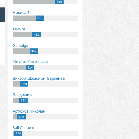
740
Никита Т
455
Хельга
411
Galaolga
367
Михаил Васильков
314
Виктор_Шамонин_Версенев
223
Владимир
216
Артюхов Николай
185
Sall Славиков
136