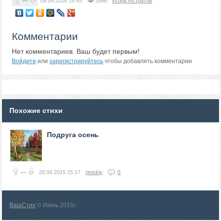
—
09.09.2016
19:45
1866
Игорь Истратов
Комментарии
Нет комментариев. Ваш будет первым!
Войдите
или
зарегистрируйтесь
чтобы добавлять комментарии
Похожие стихи
Подруга осень
—
29.09.2015
15:17
rimskiy
0
ВашСтих
© Июнь 2015г.