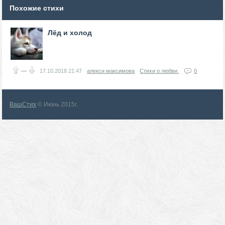
Похожие стихи
Лёд и холод
—
17.10.2018
21:47
алекси максимова
Стихи о любви.
0
ВашСтих
© Июнь 2015г.