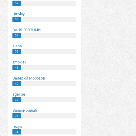
59
rimskiy
58
ВАНЯ ГРОЗНЫЙ
58
elena
51
smokie1
48
Валерий Морозов
40
agerise
37
Валькириямб
36
rezya
34