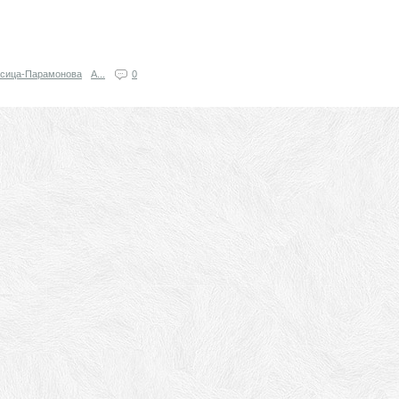
осица-Парамонова
А...
0