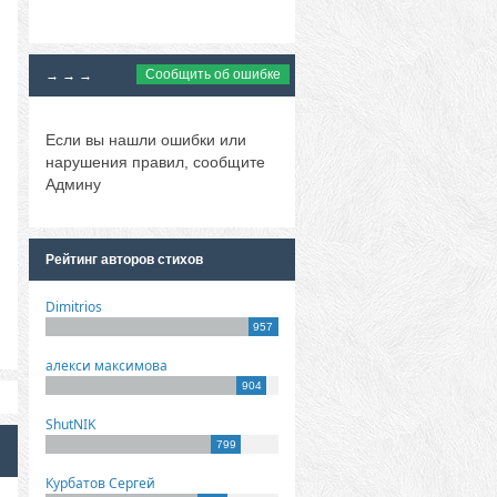
Сообщить об ошибке
→ → →
Если вы нашли ошибки или
нарушения правил, сообщите
Админу
Рейтинг авторов стихов
Dimitrios
957
алекси максимова
904
ShutNIK
799
Курбатов Сергей