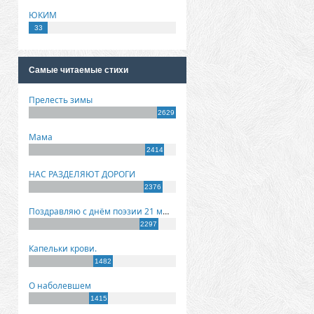
ЮКИМ
33
Самые читаемые стихи
Прелесть зимы
2629
Мама
2414
НАС РАЗДЕЛЯЮТ ДОРОГИ
2376
Поздравляю с днём поэзии 21 марта!
2297
Капельки крови.
1482
О наболевшем
1415