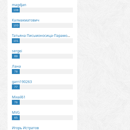
magdjan
108
Калмакматович
103
Татьяна Письмоносица-Парамонова
101
sergei
89
Лана
78
garri190263
77
Mixail61
76
MVG
65
Игорь Истратов