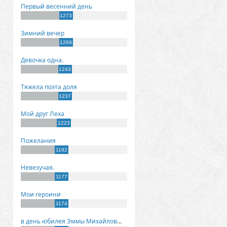
Первый весенний день
1273
Зимний вечер
1269
Девочка одна.
1243
Тяжела поэта доля
1237
Мой друг Леха
1223
Пожелания
1182
Невезучая.
1177
Мои героини
1174
в день юбилея Эммы Михайловны Киселевой