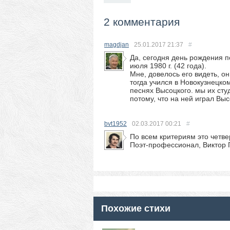
2 комментария
magdjan
25.01.2017
21:37
#
Да, сегодня день рождения по
июля 1980 г. (42 года).
Мне, довелось его видеть, он
тогда учился в Новокузнецко
песнях Высоцкого. мы их сту
потому, что на ней играл Выс
bvt1952
02.03.2017
00:21
#
По всем критериям это четве
Поэт-профессионал, Виктор 
Похожие стихи