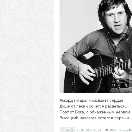
Аккорд гитары и сжимает сердце,
Душе от песни хочется раздеться…
Поэт от Бога, с обнажённым нервом,
Высоцкий навсегда остался первым.
—
25.01.2017
21:21
2089
Игорь И