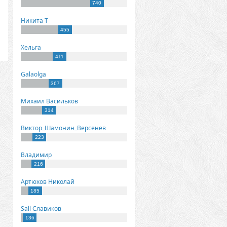
740
Никита Т
455
Хельга
411
Galaolga
367
Михаил Васильков
314
Виктор_Шамонин_Версенев
223
Владимир
216
Артюхов Николай
185
Sall Славиков
136