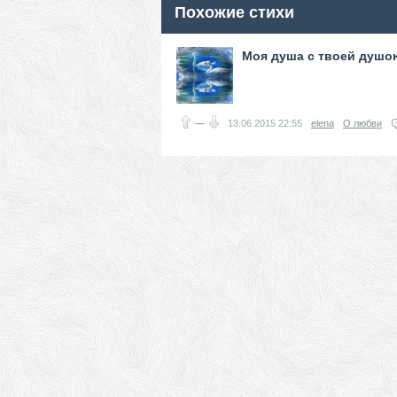
Похожие стихи
Моя душа с твоей душо
—
13.06.2015
22:55
elena
О любви