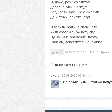
И, даже, розы со стихами,
Доверия, увы, не ждут...
Ведь розы красные с шипами.
Да и стихи, похоже, лгут...
И верить. больше силы нету.
Уйти совсем? Тож нету сил...
Ну, как мне объяснить поэту,
Чтоб он, действительно, любил...
—
24.08.2015
23:52
3115
Джина
1 комментарий
avrora
29.08.2015
07:34
#
Не объяснить — только почув