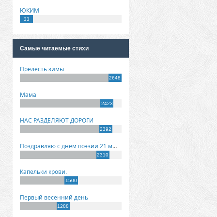
ЮКИМ
33
Самые читаемые стихи
Прелесть зимы
2648
Мама
2423
НАС РАЗДЕЛЯЮТ ДОРОГИ
2392
Поздравляю с днём поэзии 21 марта!
2310
Капельки крови.
1500
Первый весенний день
1288