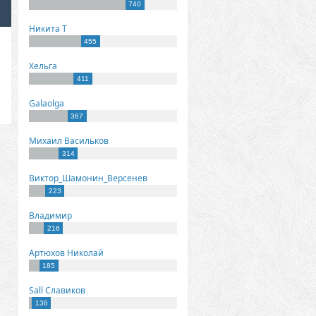
740
Никита Т
455
Хельга
411
Galaolga
367
Михаил Васильков
314
Виктор_Шамонин_Версенев
223
Владимир
216
Артюхов Николай
185
Sall Славиков
136