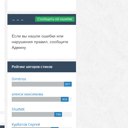
Сообщить об ошибке
→ → →
Если вы нашли ошибки или
нарушения правил, сообщите
Админу
Рейтинг авторов стихов
Dimitrios
957
алекси максимова
904
ShutNIK
799
Курбатов Сергей