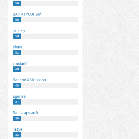
59
ВАНЯ ГРОЗНЫЙ
58
rimskiy
58
elena
51
smokie1
48
Валерий Морозов
40
agerise
37
Валькириямб
36
rezya
34