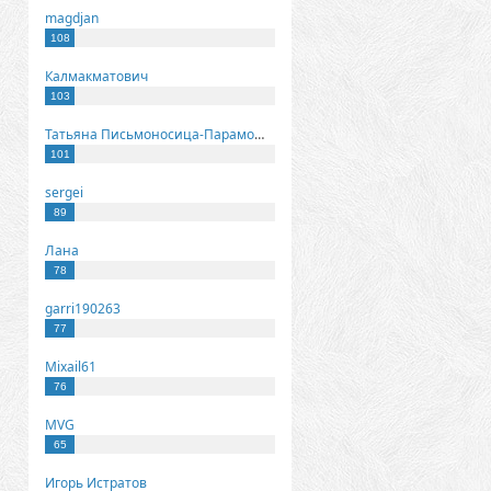
magdjan
108
Калмакматович
103
Татьяна Письмоносица-Парамонова
101
sergei
89
Лана
78
garri190263
77
Mixail61
76
MVG
65
Игорь Истратов