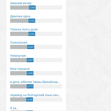
Зимний вечер
1280
Девочка одна.
1253
Тяжела поэта доля
1252
Пожелания
1193
Невезучая.
1187
Мои героини
1186
в день юбилея Эммы Михайловны Киселевой
1175
перевод на болгарский язык некоторых моих стихов
1148
Я за...