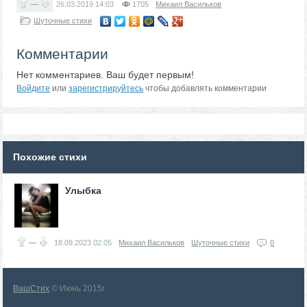
—
26.03.2019
14:03
1705
Михаил Васильков
Шуточные стихи
Комментарии
Нет комментариев. Ваш будет первым!
Войдите
или
зарегистрируйтесь
чтобы добавлять комментарии
Похожие стихи
Улыбка
—
18.09.2023
02:05
Михаил Васильков
Шуточные стихи
0
ВашСтих
© Июнь 2015г.