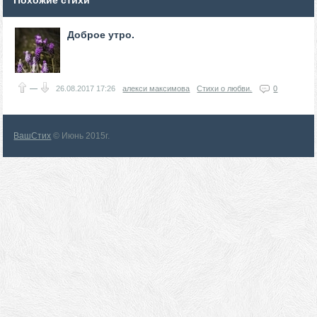
Похожие стихи
Доброе утро.
—
26.08.2017
17:26
алекси максимова
Стихи о любви.
0
ВашСтих
© Июнь 2015г.