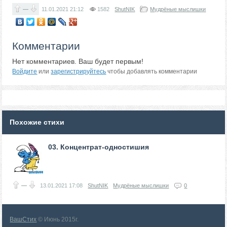
—
11.01.2021
21:12
1582
ShutNIK
Мудрёные мыслишки
Комментарии
Нет комментариев. Ваш будет первым!
Войдите
или
зарегистрируйтесь
чтобы добавлять комментарии
Похожие стихи
03. Концентрат-одностишия
—
13.01.2021
17:08
ShutNIK
Мудрёные мыслишки
0
ВашСтих
© Июнь 2015г.