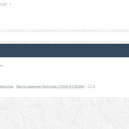
5:00
#
..
Версенев
Виктор Шамонин-Версенев СТИХИ И СКАЗКИ
0