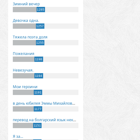
Зимний вечер
1285
Девочка одна.
1257
Тяжела поэта доля
1255
Пожелания
1198
Невезучая.
1194
Мои героини
1191
в день юбилея Эммы Михайловны Киселевой
1177
перевод на болгарский язык некоторых моих стихов
1151
Я за...