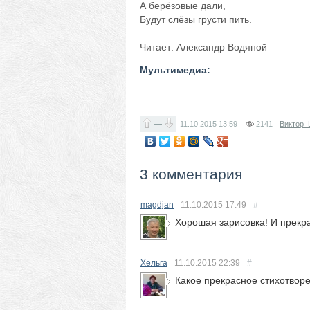
А берёзовые дали,
Будут слёзы грусти пить.
Читает: Александр Водяной
Мультимедиа:
—
11.10.2015
13:59
2141
Виктор_
3 комментария
magdjan
11.10.2015
17:49
#
Хорошая зарисовка! И прекр
Хельга
11.10.2015
22:39
#
Какое прекрасное стихотвор