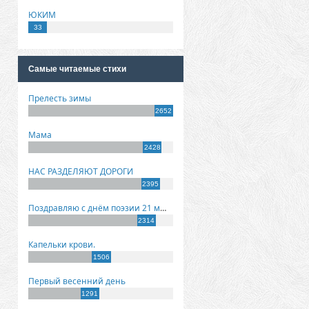
ЮКИМ
33
Самые читаемые стихи
Прелесть зимы
2652
Мама
2428
НАС РАЗДЕЛЯЮТ ДОРОГИ
2395
Поздравляю с днём поэзии 21 марта!
2314
Капельки крови.
1506
Первый весенний день
1291