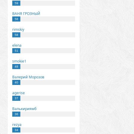
59
ВАНЯ ГРОЗНЫЙ
58
rimskiy
58
elena
51
smokie1
48
Валерий Морозов
40
agerise
37
Валькириямб
36
rezya
34