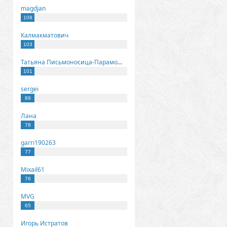
magdjan
108
Калмакматович
103
Татьяна Письмоносица-Парамонова
101
sergei
89
Лана
78
garri190263
77
Mixail61
76
MVG
65
Игорь Истратов