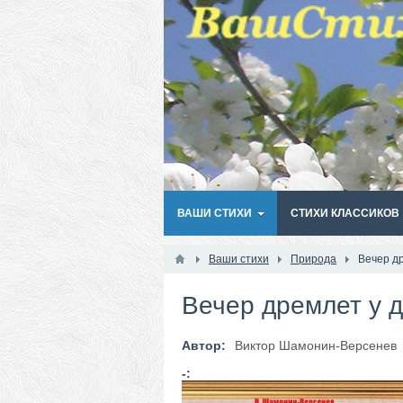
ВАШИ СТИХИ
СТИХИ КЛАССИКОВ
Ваши стихи
Природа
Вечер др
Вечер дремлет у д
Автор:
Виктор Шамонин-Версенев
-: