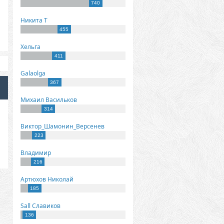
740
Никита Т
455
Хельга
411
Galaolga
367
Михаил Васильков
314
Виктор_Шамонин_Версенев
223
Владимир
216
Артюхов Николай
185
Sall Славиков
136