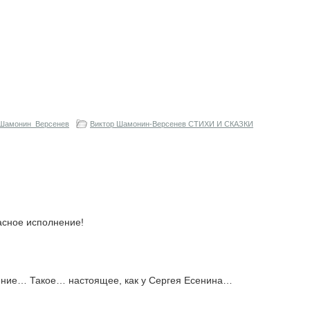
Шамонин_Версенев
Виктор Шамонин-Версенев СТИХИ И СКАЗКИ
асное исполнение!
ение… Такое… настоящее, как у Сергея Есенина…