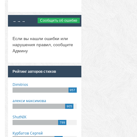
Сообщить об ошибке
→ → →
Если вы нашли ошибки или
нарушения правил, сообщите
Админу
Рейтинг авторов стихов
Dimitrios
957
алекси максимова
905
ShutNIK
799
Курбатов Сергей