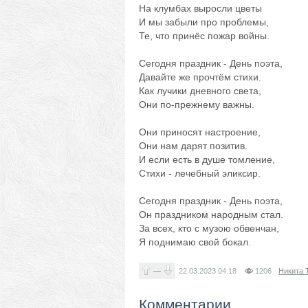
На клумбах выросли цветы
И мы забыли про проблемы,
Те, что принёс пожар войны.
Сегодня праздник - День поэта,
Давайте же прочтём стихи.
Как лучики дневного света,
Они по-прежнему важны.
Они приносят настроение,
Они нам дарят позитив.
И если есть в душе томление,
Стихи - лечебный эликсир.
Сегодня праздник - День поэта,
Он праздником народным стал.
За всех, кто с музою обвенчан,
Я поднимаю свой бокал.
—
22.03.2023
04:18
1206
Никита 
Комментарии