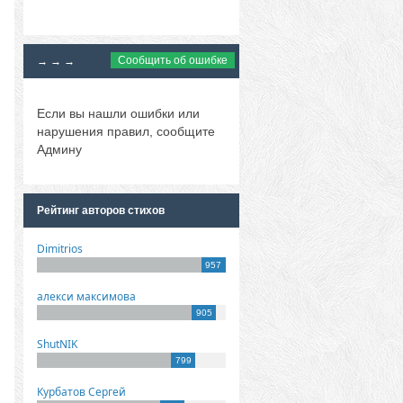
Сообщить об ошибке
→ → →
Если вы нашли ошибки или
нарушения правил, сообщите
Админу
Рейтинг авторов стихов
Dimitrios
957
алекси максимова
905
ShutNIK
799
Курбатов Сергей