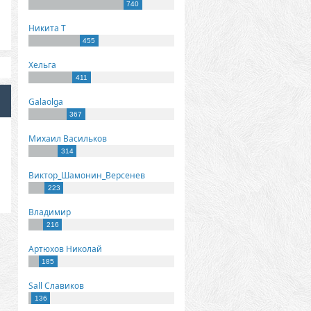
740
Никита Т
455
Хельга
411
Galaolga
367
Михаил Васильков
314
Виктор_Шамонин_Версенев
223
Владимир
216
Артюхов Николай
185
Sall Славиков
136