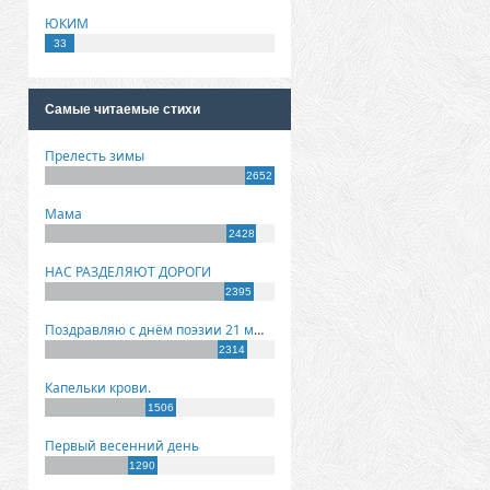
ЮКИМ
33
Самые читаемые стихи
Прелесть зимы
2652
Мама
2428
НАС РАЗДЕЛЯЮТ ДОРОГИ
2395
Поздравляю с днём поэзии 21 марта!
2314
Капельки крови.
1506
Первый весенний день
1290