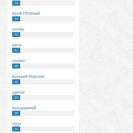
59
ВАНЯ ГРОЗНЫЙ
58
rimskiy
58
elena
51
smokie1
48
Валерий Морозов
40
agerise
37
Валькириямб
36
rezya
34