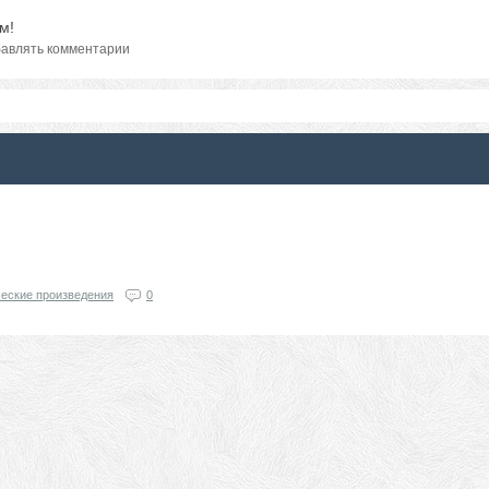
м!
авлять комментарии
еские произведения
0