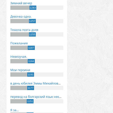
Зимний вечер
1283
Девочка одна.
1257
Тяжела поэта доля
1255
Пожелания
1197
Невезучая.
1194
Мои героини
1191
в день юбилея Эммы Михайловны Киселевой
1177
перевод на болгарский язык некоторых моих стихов
1151
Я за...