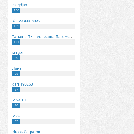
magdjan
108
Калмакматович
103
Татьяна Письмоносица-Парамонова
101
sergei
89
Лана
78
garri190263
77
Mixail61
76
MVG
65
Игорь Истратов