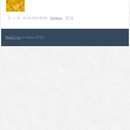
—
24.10.2024
00:03
Dimitrios
0
ВашСтих
© Июнь 2015г.