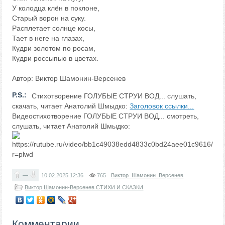
У колодца клён в поклоне,
Старый ворон на суку.
Расплетает солнце косы,
Тает в неге на глазах,
Кудри золотом по росам,
Кудри россыпью в цветах.
Автор: Виктор Шамонин-Версенев
P.S.:
Стихотворение ГОЛУБЫЕ СТРУИ ВОД... слушать,
скачать, читает Анатолий Шмыдко:
Заголовок ссылки...
Видеостихотворение ГОЛУБЫЕ СТРУИ ВОД... смотреть,
слушать, читает Анатолий Шмыдко:
—
10.02.2025
12:36
765
Виктор_Шамонин_Версенев
Виктор Шамонин-Версенев СТИХИ И СКАЗКИ
Комментарии