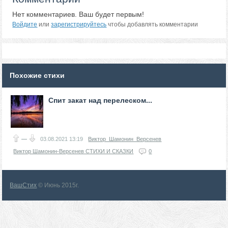
Нет комментариев. Ваш будет первым!
Войдите
или
зарегистрируйтесь
чтобы добавлять комментарии
Похожие стихи
Спит закат над перелеском...
—
03.08.2021
13:19
Виктор_Шамонин_Версенев
Виктор Шамонин-Версенев СТИХИ И СКАЗКИ
0
ВашСтих
© Июнь 2015г.