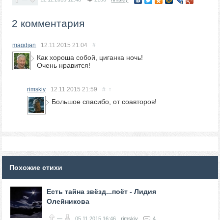
2 комментария
magdjan
12.11.2015
21:04
#
Как хороша собой, циганка ночь!
Очень нравится!
rimskiy
12.11.2015
21:59
#
↑
Большое спасибо, от соавторов!
Похожие стихи
Есть тайна звёзд...поёт - Лидия
Олейникова
—
05.11.2015
16:46
rimskiy
4