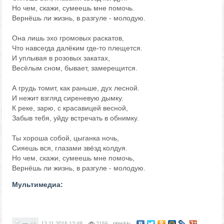
Но чем, скажи, сумеешь мне помочь.
Вернёшь ли жизнь, в разгуле - молодую.
Она лишь эхо громовых раскатов,
Что навсегда далёким где-то плещется.
И уплывая в розовых закатах,
Весёлым сном, бывает, замерещится.
А грудь томит, как раньше, дух лесной.
И нежит взгляд сиреневую дымку.
К реке, зарю, с красавицей весной,
Забыв тебя, уйду встречать в обнимку.
Ты хороша собой, цыганка ночь,
Сияешь вся, глазами звёзд колдуя.
Но чем, скажи, сумеешь мне помочь,
Вернёшь ли жизнь, в разгуле - молодую.
Мультимедиа:
—
12.11.2015
12:48
2156
rimskiy