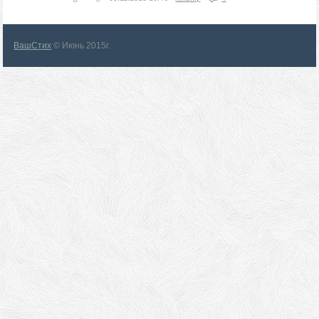
ВашСтих
© Июнь 2015г.