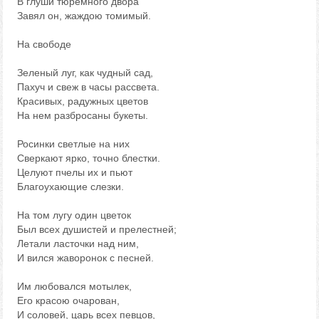
В глуши тюремного двора
Завял он, жаждою томимый.
На свободе
Зеленый луг, как чудный сад,
Пахуч и свеж в часы рассвета.
Красивых, радужных цветов
На нем разбросаны букеты.
Росинки светлые на них
Сверкают ярко, точно блестки.
Целуют пчелы их и пьют
Благоухающие слезки.
На том лугу один цветок
Был всех душистей и прелестней;
Летали ласточки над ним,
И вился жаворонок с песней.
Им любовался мотылек,
Его красою очарован,
И соловей, царь всех певцов,