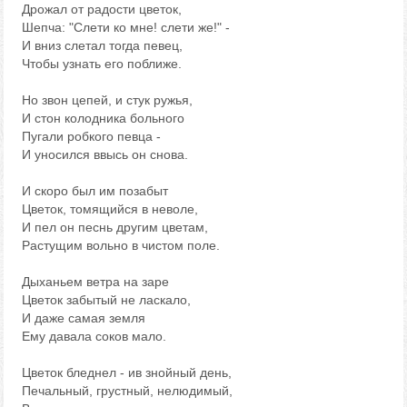
Дрожал от радости цветок,
Шепча: "Слети ко мне! слети же!" -
И вниз слетал тогда певец,
Чтобы узнать его поближе.
Но звон цепей, и стук ружья,
И стон колодника больного
Пугали робкого певца -
И уносился ввысь он снова.
И скоро был им позабыт
Цветок, томящийся в неволе,
И пел он песнь другим цветам,
Растущим вольно в чистом поле.
Дыханьем ветра на заре
Цветок забытый не ласкало,
И даже самая земля
Ему давала соков мало.
Цветок бледнел - ив знойный день,
Печальный, грустный, нелюдимый,