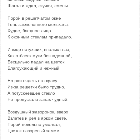
Шагал и ждал, скучая, смены.
Порой в решетчатом окне
Тень заключенного мелькала:
Худое, бледное лицо
К оконным стеклам припадало.
И взор потухших, впалых глаз,
Как отблеск муки безнадежной,
Бесцельно падал на цветок,
Благоухающий и нежный.
Но разглядеть его красу
Из-за решетки было трудно,
А потускневшее стекло
Не пропускало запах чудный.
Воздушный жаворонок, вверх
Взлетев и рея в ярком свете,
Порой невольно умолкал,
Цветок лазоревый заметя.