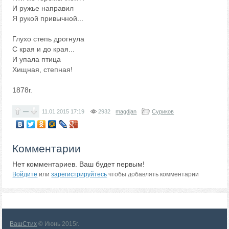
И ружье направил
Я рукой привычной...
Глухо степь дрогнула
С края и до края...
И упала птица
Хищная, степная!
1878г.
—
11.01.2015
17:19
2932
magdjan
Суриков
Комментарии
Нет комментариев. Ваш будет первым!
Войдите
или
зарегистрируйтесь
чтобы добавлять комментарии
ВашСтих
© Июнь 2015г.