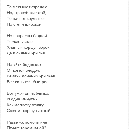
То мелькнет стрелою
Над травой высокой,
То начнет кружиться
По степи широкой.
Но напрасны бедной
Тяжкие усилья:
Хищный коршун зорок,
Да и сильны крылья.
Не уйти бедняжке
От когтей злодея:
Взмахи длинных крыльев
Все сильней, быстрее...
Вот уж хищник близко...
И одна минута -
Как малютку птичку
Схватит коршун лютый.
Разве уж помочь мне
Птичке горемычной?!