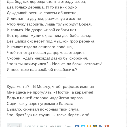
Два бедных деревца стоят в отраду взора,
Два только деревца. И то из них одно
Дождливой осенью совсем обнажено,
И листья на другом, размокнув и желтея,
Чтоб лужу засорить, лишь только ждут Борея.
И только. На дворе живой собаки нет.
Вот, правда, мужичок, за ним две бабы вслед.
Без шапки он; несёт под мышкой гроб ребёнка
И кличет издали ленивого попёнка,
Чтоб тот отца позвал да церковь отворил.
Скорей! ждать некогда! давно бы схоронил.
Что ж ты нахмурился? - Нельзя ли блажь оставить!
И песенкою нас весёлой позабавить? -
__________________________
Куда же ты? - В Москву, чтоб графских именин
Мне здесь не прогулять. - Постой, а карантин!
Ведь в нашей стороне индейская зараза.
Сиди, как у ворот угрюмого Кавказа,
Бывало, сиживал покорный твой слуга;
Что, брат? уж не трунишь, тоска берёт - ага!
—
13.05.2015
19:03
3355
Лана