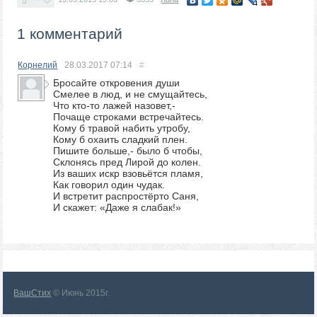
1 комментарий
Корнелий
28.03.2017
07:14
#
Бросайте откровения души
Смелее в люд, и не смущайтесь,
Что кто-то лажей назовет,-
Почаще строками встречайтесь.
Кому б травой набить утробу,
Кому б охаить сладкий плен.
Пишите больше,- было б чтобы,
Склонясь пред Лирой до колен.
Из ваших искр взовьётся пламя,
Как говорил один чудак.
И встретит распростёрто Саня,
И скажет: «Даже я слабак!»
ВашСтих
© Июнь 2015г.