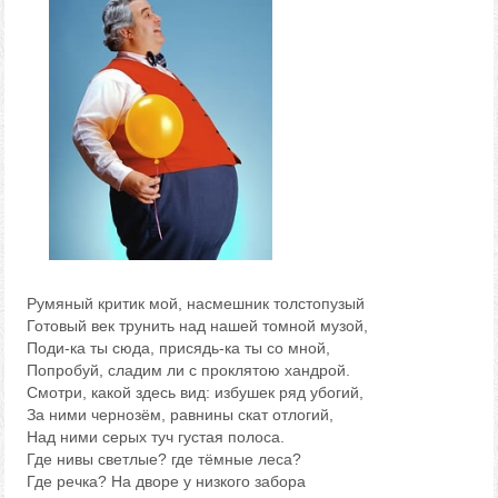
Румяный критик мой, насмешник толстопузый
Готовый век трунить над нашей томной музой,
Поди-ка ты сюда, присядь-ка ты со мной,
Попробуй, сладим ли с проклятою хандрой.
Смотри, какой здесь вид: избушек ряд убогий,
За ними чернозём, равнины скат отлогий,
Над ними серых туч густая полоса.
Где нивы светлые? где тёмные леса?
Где речка? На дворе у низкого забора