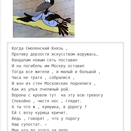
Когда Смоленский Князь ,

Противу дерзости искусством воружась,

Вандалам новым сеть поставил

И на погибель им Москву оставил

Тогда все жители , и малый и большой ,

Часа не тратя , собралися ,

И вон из стен Московских поднялися ,

Как из улья пчелиный рой.

Ворона с кровли тут  на эту всю тревогу

Спокойно , чистя нос , глядит.

А ты что ж , кумушка, в дорогу ?

Ей с возу курица кричит.

Ведь , говорят , что у порогу

Наш cynocтaт. —

Мне что до этого за дело ,
