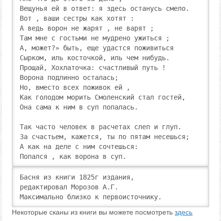
Вещунья ей в ответ: я здесь останусь смело.

Вот , ваши сестры как хотят :

А ведь ворон не жарят , не варят ;

Там мне с гостьми не мудрено ужиться ;

А, может?» быть, еще удастся поживиться

Сырком, иль косточкой, иль чем нибудь.

Прощай, Хохлаточка: счастливый путь !

Ворона подлинно осталась;

Но, вместо всех поживок ей ,

Как голодом морить Смоленский стал гостей,

Она сама к ним в суп попалась.

Так часто человек в расчетах слеп и глуп.

За счастьем, кажется, ты по пятам несешься;

А как на деле с ним сочтешься:

Попался , как ворона в суп.
Басня из книги 1825г издания,

редактировал Морозов А.Г. 

Максимально близко к первоисточнику.
Некоторые сканы из книги вы можете посмотреть
здесь