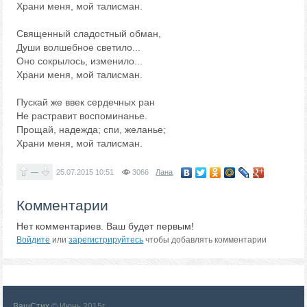
Храни меня, мой талисман.
Священный сладостный обман,
Души волшебное светило...
Оно сокрылось, изменило...
Храни меня, мой талисман.
Пускай же ввек сердечных ран
Не растравит воспоминанье.
Прощай, надежда; спи, желанье;
Храни меня, мой талисман.
—
25.07.2015
10:51
3066
Лана
Комментарии
Нет комментариев. Ваш будет первым!
Войдите
или
зарегистрируйтесь
чтобы добавлять комментарии
ВашСтих
© Июнь 2015г.