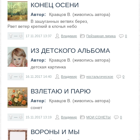
КОНЕЦ ОСЕНИ
Автор:
Кравцов В. (живопись автора)
В зашуганных ветвях берез,
Рвет ветер крепкий в клочья небо
—
17.11.2017
13:37
Владимир
Пейзажная лирика
0
ИЗ ДЕТСКОГО АЛЬБОМА
Автор:
Кравцов В. (живопись автора)
детская картинка
—
16.11.2017
14:40
Владимир
ностальгическое
0
ВЗЛЕТАЮ И ПАРЮ
Автор:
Кравцов В. (живопись автора)
сонет
—
15.11.2017
13:19
Владимир
МОИ СОНЕТЫ
0
ВОРОНЫ И МЫ