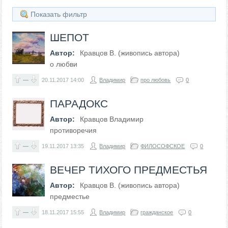
Показать фильтр
ШЕПОТ
Автор:
Кравцов В. (живопись автора)
о любви
—
20.11.2017
14:00
Владимир
про любовь
0
ПАРАДОКС
Автор:
Кравцов Владимир
противоречия
—
19.11.2017
13:35
Владимир
ФИЛОСОФСКОЕ
0
ВЕЧЕР ТИХОГО ПРЕДМЕСТЬЯ
Автор:
Кравцов В. (живопись автора)
предместье
—
18.11.2017
15:55
Владимир
гражданское
0