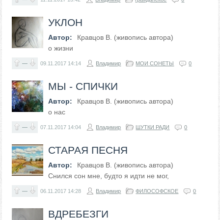
УКЛОН
Автор:
Кравцов В. (живопись автора)
о жизни
—
09.11.2017
14:14
Владимир
МОИ СОНЕТЫ
0
МЫ - СПИЧКИ
Автор:
Кравцов В. (живопись автора)
о нас
—
07.11.2017
14:04
Владимир
ШУТКИ РАДИ
0
СТАРАЯ ПЕСНЯ
Автор:
Кравцов В. (живопись автора)
Снился сон мне, будто я идти не мог,
—
06.11.2017
14:28
Владимир
ФИЛОСОФСКОЕ
0
ВДРЕБЕЗГИ