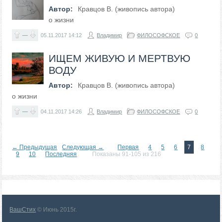
Автор:
Кравцов В. (живопись автора)
о жизни
—
05.11.2017
14:12
Владимир
ФИЛОСОФСКОЕ
0
ИЩЕМ ЖИВУЮ И МЕРТВУЮ
ВОДУ
Автор:
Кравцов В. (живопись автора)
о жизни
—
04.11.2017
14:26
Владимир
ФИЛОСОФСКОЕ
0
← Предыдущая
Следующая →
Первая
4
5
6
7
8
9
10
Последняя
Показаны 91-105 из 216
ВашСтих
© Июнь 2015г.