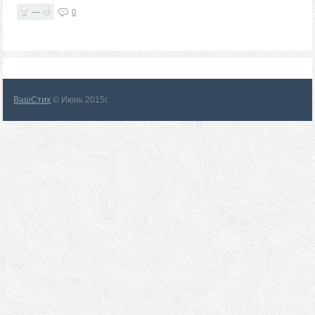
—
0
ВашСтих
© Июнь 2015г.