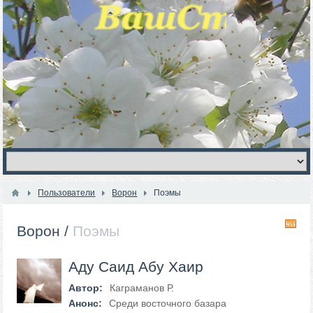
Пользователи
Ворон
Поэмы
R
Ворон
/
Поэмы
Аду Саид Абу Хаир
Автор:
Каграманов Р.
Анонс:
Среди восточного базара