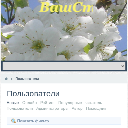
Пользователи
Пользователи
Новые
Онлайн
Рейтинг
Популярные
читатель
Пользователи
Администраторы
Автор
Помощник
Показать фильтр