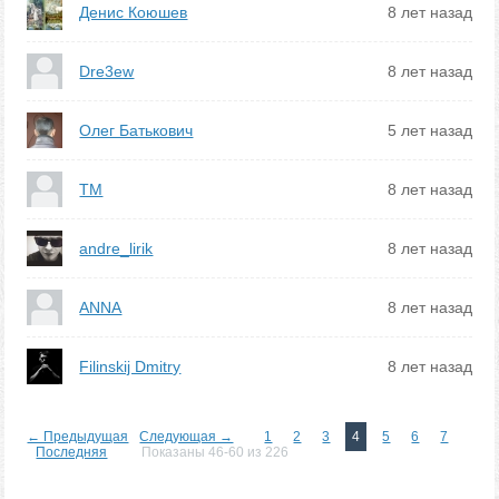
Денис Коюшев
8 лет назад
Dre3ew
8 лет назад
Олег Батькович
5 лет назад
TM
8 лет назад
andre_lirik
8 лет назад
ANNA
8 лет назад
Filinskij Dmitry
8 лет назад
← Предыдущая
Следующая →
1
2
3
4
5
6
7
Последняя
Показаны 46-60 из 226