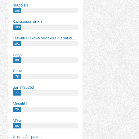
magdjan
108
Калмакматович
103
Татьяна Письмоносица-Парамонова
101
sergei
89
Лана
78
garri190263
77
Mixail61
76
MVG
65
Игорь Истратов