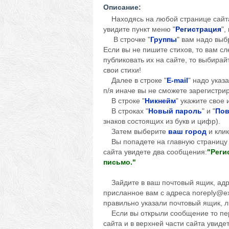
Описание:
Находясь на любой странице сайта,
увидите пункт меню "
Регистрация
",
В строчке "
Группы
" вам надо выбр
Если вы не пишите стихов, то вам сл
публиковать их на сайте, то выбирай
свои стихи!
Далее в строке "
E-mail
" надо указ
п/я иначе вы не сможете зарегистри
В строке "
Никнейм
" укажите свое
В строках "
Новый пароль
" и "
Пов
знаков состоящих из букв и цифр).
Затем выберите
ваш город
и клик
Вы попадете на главную страницу с
сайта увидете два сообщения:
"Реги
письмо.
"
Зайдите в ваш почтовый ящик, адре
присланное вам с адреса noreply@ex
правильно указали почтовый ящик, л
Если вы открыли сообщение то пере
сайта и в верхней части сайта увид