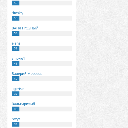
59
rimskiy
58
ВАНЯ ГРОЗНЫЙ
58
elena
51
smokie1
48
Валерий Морозов
40
agerise
37
Валькириямб
36
rezya
34