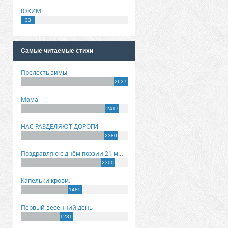
ЮКИМ
33
Самые читаемые стихи
Прелесть зимы
2637
Мама
2417
НАС РАЗДЕЛЯЮТ ДОРОГИ
2380
Поздравляю с днём поэзии 21 марта!
2300
Капельки крови.
1485
Первый весенний день
1281