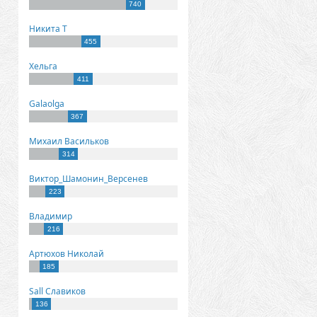
740
Никита Т
455
Хельга
411
Galaolga
367
Михаил Васильков
314
Виктор_Шамонин_Версенев
223
Владимир
216
Артюхов Николай
185
Sall Славиков
136