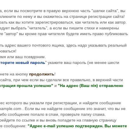
 если вы посмотрите в правую верхнюю часть "шапки сайта", вы
 кликните по нему и вы окажитесь на странице регистрации сайта!
ать как вы хотите зарегистрироваться, как читатель или как автор.
едует выбрать "читатель", а если вы пишите стихи и намерены
те "автор" вы кроме прав читателя будете иметь право публиковать
ать адрес вашего почтового ящика, здесь надо указывать реальный
роваться!
 имя или ваш псевдоним.
торите новый пароль
" укажите ваш пароль (не менее шести
нете на кнопку
продолжить
!
айта, при чем если вы сделали все правильно, в верхней части
страция прошла успешно"
и
"На адрес (Ваш п/я) отправлено
с которого вы указали при регистрации, и найдите сообщение
ample.com . Если вы не найдете сообщение это значит, что вы не
ибо сообщение попало в спам, проверьте папку спама.
йдите по ссылке и вы вновь попадете на главную страницу
ете сообщение:
"Адрес e-mail успешно подтвержден. Вы можете