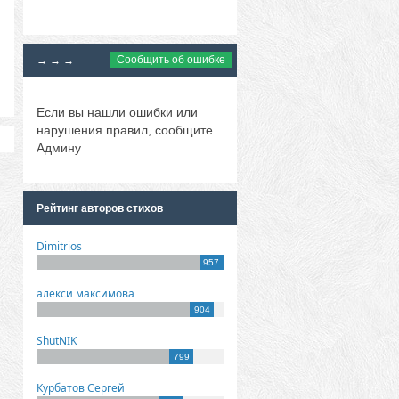
Сообщить об ошибке
→ → →
Если вы нашли ошибки или
нарушения правил, сообщите
Админу
Рейтинг авторов стихов
Dimitrios
957
алекси максимова
904
ShutNIK
799
Курбатов Сергей