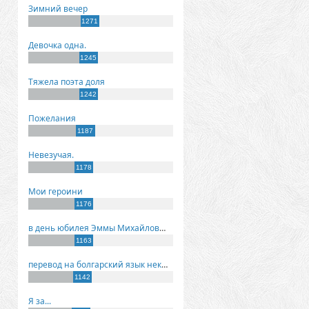
Зимний вечер
1271
Девочка одна.
1245
Тяжела поэта доля
1242
Пожелания
1187
Невезучая.
1178
Мои героини
1176
в день юбилея Эммы Михайловны Киселевой
1163
перевод на болгарский язык некоторых моих стихов
1142
Я за...