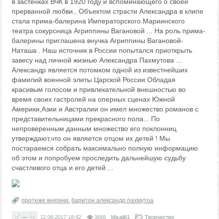
в застенках ВЧК в 1920 году и вспоминающего о своей
прерванной любви.. Объектом страсти Александра в клипе
стала прима-балерина Императорского Мариинского
театра сокурсница Агриппины Вагановой ... На роль прима-
балерины приглашена внучка Агриппины Вагановой-
Наташа . Наш источник в России попытался приоткрыть
завесу над личной жизнью Александра Пахмутова ...
Александр является потомком одной из известнейших
фамилий военной элиты Царской России.Обладая
красивым голосом и привлекательной внешностью во
время своих гастролей на оперных сценах Южной
Америки,Азии и Австралии он имел множество романов с
представительницами прекрасного пола... По
непроверенным данным множество его поклонниц
утверждают,что он является отцом их детей ! Мы
постараемся собрать максимально полную информацию
об этом и попробуем проследить дальнейшую судьбу
счастливого отца и его детей ...
протеже княгини
,
баритон александр пахмутоа
—
12.06.2017
18:42
3666
Mixail61
Творчество