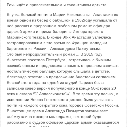
Речь идёт о привлекательном и талантливом артисте ...
Внучка Великой княгини Марии Николаевны - Анастасия во
время одной из бесед с бабушкой в 1982году услышала от
неё рассказ о прерванном любовном романе офицера
царской армии и прима-балерины Императорского
Мариинского театра. В конце 90-х Анастасия увлеклась
гастролировавшим в это время во Франции молодым
баритоном из России - Александром Пахмутовым.
Это был непродолжительный роман ... В 2015 году
Анастасия посетила Петербург , встретилась с бывшим
возлюбленным и предложила в память о прошлом записать
ностальгическую балладу, которую слышала в детстве.
Александр ответил на предложение Анастасии согласием.
Весной этого года на одной из студий Парижа была
записана кавер версия популярного в конце 50-х годов 20
века шлягера \\\" Аппассионата\\\". В то время эту песню , в
исполнении Яноша Гнятковского ,можно было услышать
почти из каждого открытого окна городов Cоветской России.
В настоящее время Александр Пахмутов заканчивает
съёмку клипа в жанре мелодрамы, в которой будет
рассказано о судьбе офицера царской армии оказавшегося