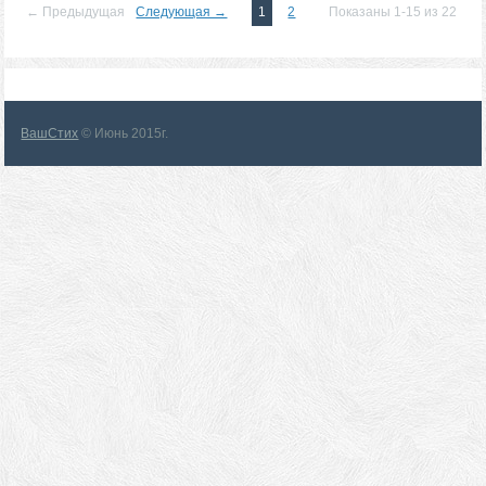
← Предыдущая
Следующая →
1
2
Показаны 1-15 из 22
ВашСтих
© Июнь 2015г.