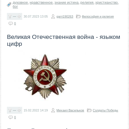
духовное
,
нравственное
,
знание истина
,
религия
,
христианство
,
бог
—
30.07.2023
13:05
garri190263
Философия и религия
0
Великая Отечественная война - языком
цифр
—
15.02.2022
14:19
Михаил Васильков
Солдаты Победы
0