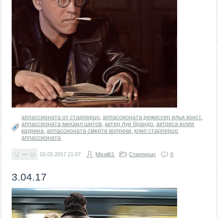
аппассионата от старперцо
,
аппассионата режиссер илья конст
,
аппассионата михаил шитов
,
актер луи брандо
,
актриса юлия
каурина
,
аппассионата смерти вопреки
,
клип старперцо
аппассионата
—
02.05.2017
21:07
Mixail61
Старперцо
0
3.04.17