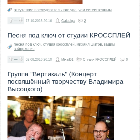
отсутствие последовательного упо
,
чем естественным
—
17.10.2016
20:16
Galaolga
2
Песня под ключ от студии КРОССПЛЕЙ
песня под ключ
,
студия кроссплей
,
михаил шитов
,
вадим
войцехович
—
02.08.2016
20:10
Mixail61
Студия КРОССПЛЕЙ
0
Группа "Вертикаль" (Концерт
посвящённый творчеству Владимира
Высоцкого)