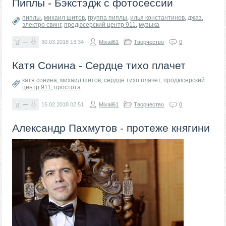
Пиплы - Бэкстэдж с фотосессии
пиплы
,
михаил шитов
,
группа пиплы
,
илья константинов
,
джаз
,
электро свинг
,
продюсерский центр 911
,
музыка
—
30.03.2018
13:34
Mixail61
Творчество
0
Катя Сонина - Сердце тихо плачет
катя сонина
,
михаил шитов
,
сердце тихо плачет
,
продюсерский
центр 911
,
простота
—
15.02.2018
02:51
Mixail61
Творчество
0
Александр Пахмутов - протеже княгини