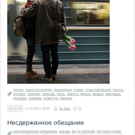
питер
,
санктпетербург
,
ленинград
,
стихи
,
стихотворения
,
поэты
,
поэзия
,
терракт
,
любовь
,
боль
,
смерть
,
жизнь
,
живые
,
мертвые
,
красиво
,
олюбви
,
осметри
,
ожизни
—
12.04.2017
20:03
So Dna
0
Несдержанное обещание
несдержанное обещание
,
сказка
,
кот и попугай
,
честное слово
,