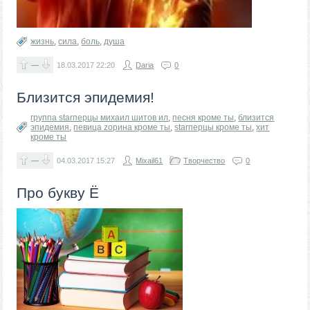
жизнь
,
сила
,
боль
,
душа
—
18.03.2017
22:20
Daria
0
Близится эпидемия!
группа starперцы михаил шитов ил
,
песня кроме ты
,
близится
эпидемия
,
певица zорина кроме ты
,
starперцы кроме ты
,
хит
кроме ты
—
04.03.2017
15:27
Mixail61
Творчество
0
Про букву Ё