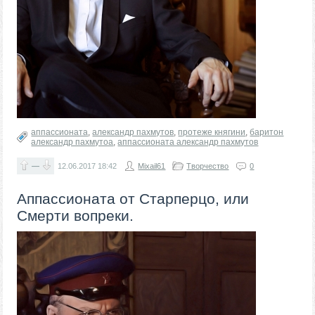
аппассионата
,
александр пахмутов
,
протеже княгини
,
баритон
александр пахмутоа
,
аппассионата александр пахмутов
—
12.06.2017
18:42
Mixail61
Творчество
0
Аппассионата от Старперцо, или
Смерти вопреки.