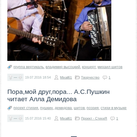
группа вертикаль
,
владимир высоцкий
,
концерт
,
михаил шитов
—
19.07.2016
18:54
Mixail61
Творчество
1
Пора,мой друг,пора... А.С.Пушкин
читает Алла Демидова
проект стихия
,
пушкин
,
демидова
,
шитов
,
поэзия
,
стихи в музыке
—
15.07.2016
15:40
Mixail61
Проект - СтихиЯ
1