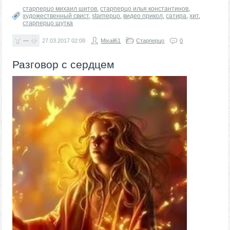
старперцо михаил шитов
,
старперцо илья константинов
,
художественный свист
,
starперцо
,
видео прикол
,
сатира
,
хит
,
старперцо шутка
—
27.03.2017
02:08
Mixail61
Старперцо
0
Разговор с сердцем