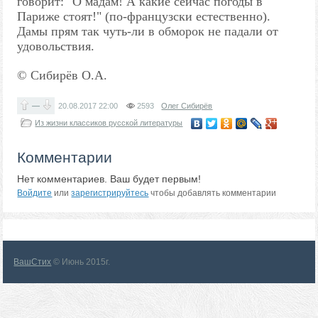
говорит: "О мадам! А какие сейчас погоды в
Париже стоят!" (по-французски естественно).
Дамы прям так чуть-ли в обморок не падали от
удовольствия.
© Сибирёв О.А.
—
20.08.2017
22:00
2593
Олег Сибирёв
Из жизни классиков русской литературы
Комментарии
Нет комментариев. Ваш будет первым!
Войдите
или
зарегистрируйтесь
чтобы добавлять комментарии
ВашСтих
© Июнь 2015г.