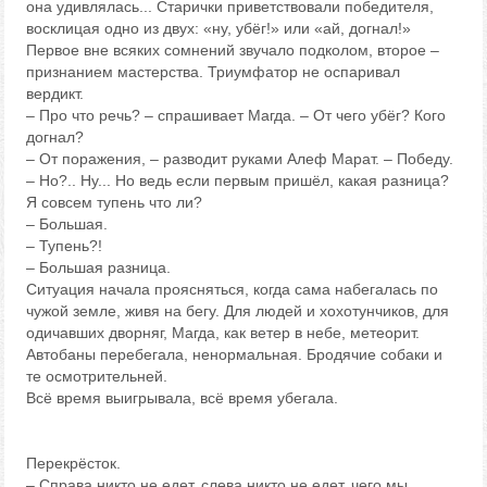
она удивлялась... Старички приветствовали победителя,
восклицая одно из двух: «ну, убёг!» или «ай, догнал!»
Первое вне всяких сомнений звучало подколом, второе –
признанием мастерства. Триумфатор не оспаривал
вердикт.
– Про что речь? – спрашивает Магда. – От чего убёг? Кого
догнал?
– От поражения, – разводит руками Алеф Марат. – Победу.
– Но?.. Ну... Но ведь если первым пришёл, какая разница?
Я совсем тупень что ли?
– Большая.
– Тупень?!
– Большая разница.
Ситуация начала проясняться, когда сама набегалась по
чужой земле, живя на бегу. Для людей и хохотунчиков, для
одичавших дворняг, Магда, как ветер в небе, метеорит.
Автобаны перебегала, ненормальная. Бродячие собаки и
те осмотрительней.
Всё время выигрывала, всё время убегала.
Перекрёсток.
– Справа никто не едет, слева никто не едет, чего мы