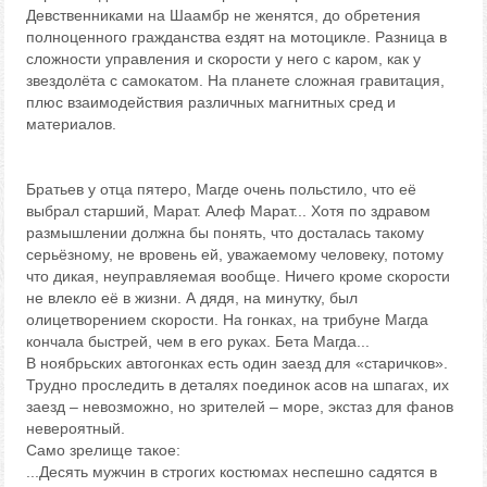
Девственниками на Шаамбр не женятся, до обретения
полноценного гражданства ездят на мотоцикле. Разница в
сложности управления и скорости у него с каром, как у
звездолёта с самокатом. На планете сложная гравитация,
плюс взаимодействия различных магнитных сред и
материалов.
Братьев у отца пятеро, Магде очень польстило, что её
выбрал старший, Марат. Алеф Марат... Хотя по здравом
размышлении должна бы понять, что досталась такому
серьёзному, не вровень ей, уважаемому человеку, потому
что дикая, неуправляемая вообще. Ничего кроме скорости
не влекло её в жизни. А дядя, на минутку, был
олицетворением скорости. На гонках, на трибуне Магда
кончала быстрей, чем в его руках. Бета Магда...
В ноябрьских автогонках есть один заезд для «старичков».
Трудно проследить в деталях поединок асов на шпагах, их
заезд – невозможно, но зрителей – море, экстаз для фанов
невероятный.
Само зрелище такое:
...Десять мужчин в строгих костюмах неспешно садятся в