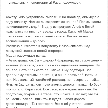
– уникальны и неповторимы! Раса недоумков».
Хохотунчики устраивали вылазки и на Шаамбр, обычную с
виду планету. Нельзя ли закрепиться на ней? Промышляли
похищениями людей. В одну из прогулок Алеф с Бетой
наткнулись на них при въезде в город. Катал её Марат
считанные разы, тем сильней запало. Как нахлынут
воспоминания – до слёз.
Развязка снижается к монументу Независимости над
лоскутной зеленью полей-огородов.
Марат рассуждает вслух:
– Автострада, как бы – широкий фарватер, на самом деле –
ниточка. Для середняка, она – как идеальная женщина. Ну,
поняла, Бета? Как честная шлюха. Ему подходит. Все
дороги ему открыты, понятны, и он не прочь побывать на
них. Нормальный житейский расклад, но поверхностный...
Чуть глубже взять, кар – это иголка, дорога – нитка. Не бери
что попало, бери своё. Все свои, все – единственные. Не
подстилка, покров на алтаре. Кто шлюха, а кто нет, это ты
решаешь. Как решишь, так и будет. Любая дорога –
девственница... Так повторял. Это я об учителе нашем,