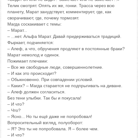
Телик смотрят. Опять их же, гонки. Трасса через всю
планету, Марат занудствует, комментирует, где, как
сворачивают, где, почему тормозят.
Магда соскакивает с темы:
– Марат...
– ...нет. Альфа Марат. Давай придерживаться традиций.
Фыркает, подчиняется:
– Алеф, а что, обручения продляют в постоянные браки?
Марат немолод и одинок.
Пожимает плечами:
– Все же свободные люди, совершеннолетние.
– И как это происходит?
– Обыкновенно. При совпадении условий.
– Каких? – Магда старается не подпрыгивать на диване.
– Алеф должен согласиться.
Без тени улыбки. Так бы и покусала!
– И что?
– Что?
– Ясно... Но ты ещё даже не попробовал!
Вопросительный взгляд, полуоборот:
– Я? Это ты не попробовала. Я – более чем.
– И что?