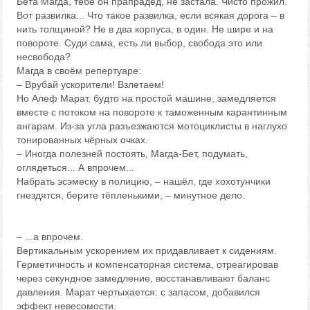
Бета Магда, тебе он прапрадед, не застала. Чисто прожил.
Вот развилка... Что такое развилка, если всякая дорога – в
нить толщиной? Не в два корпуса, в один. Не шире и на
повороте. Суди сама, есть ли выбор, свобода это или
несвобода?
Магда в своём репертуаре:
– Врубай ускорители! Взлетаем!
Но Алеф Марат, будто на простой машине, замедляется
вместе с потоком на повороте к таможенным карантинным
ангарам. Из-за угла разъезжаются мотоциклисты в наглухо
тонированных чёрных очках.
– Иногда полезней постоять, Магда-Бет, подумать,
оглядеться... А впрочем...
Набрать эсэмеску в полицию, – нашёл, где хохотунчики
гнездятся, берите тёпленькими, – минутное дело.
– ...а впрочем.
Вертикальным ускорением их придавливает к сидениям.
Герметичность и компенсаторная система, отреагировав
через секундное замедление, восстанавливают баланс
давления. Марат чертыхается: с запасом, добавился
эффект невесомости.