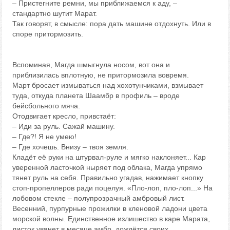
– Пристегните ремни, мы приближаемся к аду, –
стандартно шутит Марат.
Так говорят, в смысле: пора дать машине отдохнуть. Или в
споре притормозить.
Вспоминая, Магда шмыгнула носом, вот она и
приблизилась вплотную, не притормозила вовремя.
Март бросает измываться над хохотунчиками, взмывает
туда, откуда планета Шаамбр в профиль – вроде
бейсбольного мяча.
Отодвигает кресло, привстаёт:
– Иди за руль. Сажай машину.
– Где?! Я не умею!
– Где хочешь. Внизу – твоя земля.
Кладёт её руки на штурвал-руле и мягко наклоняет... Кар
уверенной ласточкой ныряет под облака, Магда упрямо
тянет руль на себя. Правильно угадав, нажимает кнопку
стоп-пропеллеров ради поцелуя. «Пло-лоп, пло-лоп...» На
лобовом стекле – полупрозрачный амбровый лист.
Весенний, пурпурные прожилки в кленовой ладони цвета
морской волны. Единственное излишество в каре Марата,
листок увянет в месяце амбр, дождётся своих.