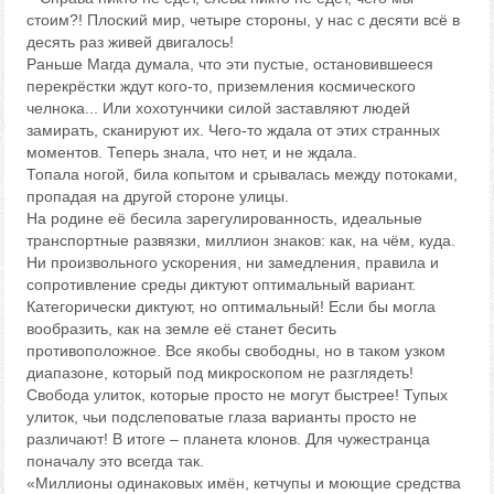
стоим?! Плоский мир, четыре стороны, у нас с десяти всё в
десять раз живей двигалось!
Раньше Магда думала, что эти пустые, остановившееся
перекрёстки ждут кого-то, приземления космического
челнока... Или хохотунчики силой заставляют людей
замирать, сканируют их. Чего-то ждала от этих странных
моментов. Теперь знала, что нет, и не ждала.
Топала ногой, била копытом и срывалась между потоками,
пропадая на другой стороне улицы.
На родине её бесила зарегулированность, идеальные
транспортные развязки, миллион знаков: как, на чём, куда.
Ни произвольного ускорения, ни замедления, правила и
сопротивление среды диктуют оптимальный вариант.
Категорически диктуют, но оптимальный! Если бы могла
вообразить, как на земле её станет бесить
противоположное. Все якобы свободны, но в таком узком
диапазоне, который под микроскопом не разглядеть!
Свобода улиток, которые просто не могут быстрее! Тупых
улиток, чьи подслеповатые глаза варианты просто не
различают! В итоге – планета клонов. Для чужестранца
поначалу это всегда так.
«Миллионы одинаковых имён, кетчупы и моющие средства