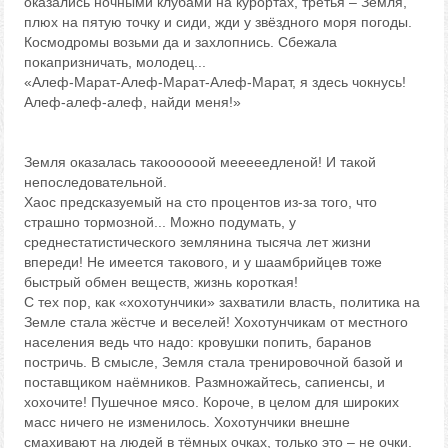
оказались ночными клубами на курортах, третья – Земля,
плюх на пятую точку и сиди, жди у звёздного моря погоды.
Космодромы возьми да и захлопнись. Сбежала
покапризничать, молодец...
«Алеф-Марат-Алеф-Марат-Алеф-Марат, я здесь чокнусь!
Алеф-алеф-алеф, найди меня!»
Земля оказалась такоооооой мееееедленой! И такой
непоследовательной.
Хаос предсказуемый на сто процентов из-за того, что
страшно тормозной... Можно подумать, у
среднестатистического землянина тысяча лет жизни
впереди! Не имеется такового, и у шаамбрийцев тоже
быстрый обмен веществ, жизнь короткая!
С тех пор, как «хохотунчики» захватили власть, политика на
Земле стала жёстче и веселей! Хохотунчикам от местного
населения ведь что надо: кровушки попить, баранов
постричь. В смысле, Земля стала тренировочной базой и
поставщиком наёмников. Размножайтесь, сапиенсы, и
хохочите! Пушечное мясо. Короче, в целом для широких
масс ничего не изменилось. Хохотунчики внешне
смахивают на людей в тёмных очках, только это – не очки.