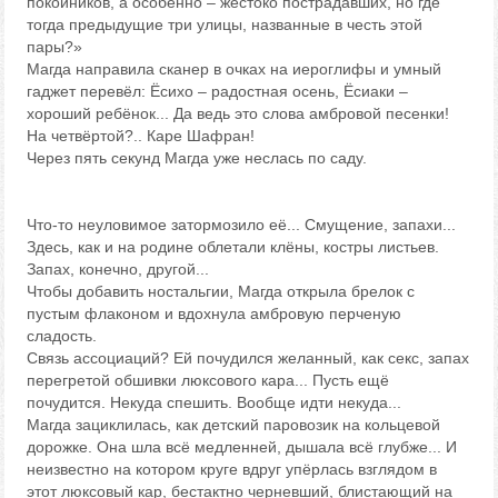
покойников, а особенно – жестоко пострадавших, но где
тогда предыдущие три улицы, названные в честь этой
пары?»
Магда направила сканер в очках на иероглифы и умный
гаджет перевёл: Ёсихо – радостная осень, Ёсиаки –
хороший ребёнок... Да ведь это слова амбровой песенки!
На четвёртой?.. Каре Шафран!
Через пять секунд Магда уже неслась по саду.
Что-то неуловимое затормозило её... Смущение, запахи...
Здесь, как и на родине облетали клёны, костры листьев.
Запах, конечно, другой...
Чтобы добавить ностальгии, Магда открыла брелок с
пустым флаконом и вдохнула амбровую перченую
сладость.
Связь ассоциаций? Ей почудился желанный, как секс, запах
перегретой обшивки люксового кара... Пусть ещё
почудится. Некуда спешить. Вообще идти некуда...
Магда зациклилась, как детский паровозик на кольцевой
дорожке. Она шла всё медленней, дышала всё глубже... И
неизвестно на котором круге вдруг упёрлась взглядом в
этот люксовый кар, бестактно черневший, блистающий на