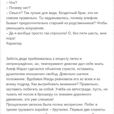
– Что?
– Почему нет?
– Смысл? Так лучше для вида. Бездетный брак, это не
совсем правильно. Ты задумывалась, почему алефом
бывает предпочтительно старший из родственников? Чтобы
уменьшить искушение.
– Да я вообще просто так спросила! О, без пяти шесть, мне
пора!
Характер.
Забота дяди приближалась к инцесту легко и
непринуждённо, ан, темперамент девочки дал себя знать.
Алеф Марат сделался объектом страсти, оставаясь
душителем юношеских свобод. Довольно шаткое
положение. Вдобавок Магда ревновала его ко всем и ко
всему подряд. Как вытребовать внимания? Правильно,
заставить побегать за собой. Учёба на автостраде, пусть, но
тыкать её носом в брошюру со знаками дорожного
движения, это уже слишком!
Прощальная записка была полна экспрессии. Побег в
трюме грузового корабля – брутален. Первые две планеты