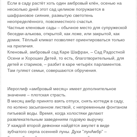
Если в саду растёт хоть один амбровый клён, осенью на
несколько дней этот сад целиком погружается в
шафрановое сияние, размытую светотень
неопределённого, повсеместного счастья.
Частные кленовые сады – обычное место для супружеской
беседки-алькова, открытой, как ложе, или закрытой, как
домик. Тёплый климат позволяет ориентироваться только
на приличия.
Кленовый, амбровый сад Каре Шафран, – Сад Радостной
Осени и Хороших Детей, то есть, благотворительный, для
детей и стариков, – разбит в каре четырёх парламентов.
Там гуляют семьи, совершаются обручения.
Иероглиф «амбровый месяц» имеет дополнительное
значение – плотская страсть.
В месяц амбр принято взять отпуск, снять коттедж в саду,
по колено засыпанном листвой, с непременным фонтаном
питьевой воды. Время, когда холостяки делают
развлекательным заведениям годовую выручку.
У каждой второй девчонки найдётся амулет в виде
зубчатого серпа осенней луны. Духи "лунАмбр" –