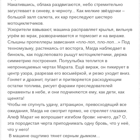
Накатившись, облака раздвигаются, небо стремительно
загустевает в синеву, в черноту... Как мелкие звёздочки –
большой залп салюта, их кар преследуют шестеро
мотоциклетчиков.
Ускорители взвывают, машина расправляет крылья, вильнув
угрём во мрак, разворачивается и тормозит и на вираже.
Слышны пропеллеры зависания «пло-лоп, пло-лоп...» Под
техномузыку, растекаясь от восторга, Магда наблюдает в
бинокль, как подслеповато рыщут мотоциклетчики, держа
симметрию построения. Полуулыбка теплится в
непроницаемых чертах Марата. Ещё вираж, он пикирует в
центр узора, разрезав его восьмёркой, и резко уходит вниз.
Гоняет и дразнит, пугает и притворяется расходующим
остатки топлива, рисует фарами преследователей
орнаменты в небе, и они подчиняются ему, как дети, как
щенята!
Чтобы не спугнуть удачу, аттракцион, превосходящий все
ожидания, Магда не смотрит прямо, не стреляет глазами.
Алеф Марат не вопрошает изгибом брови: нечего, да? О,
эта породистая черта приподнимать одну бровь, что у неё,
что у него!
В машине ощутимо тянет серным дымком...