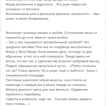
Магда вспомнила и вздохнула... Его руки поверх её,
холодных от восторга.
Воспоминания шли в реальном времени, реальность – чёрт
знает, в каком безвременье.
Железная гусеница машин в пробке. Сочленения крыш от
горизонта до угла, вместо лапок колёса.
– Это у них называется автомобильной пробкой? Это
траурное шествие! Они все на кладбище выстроились!
Вчера у Бета Магды была важная дата, полгода со дня
обручения, и что-то в ней сломалось. Представить не
могла, что вот так, в одиночестве встретит амбровый месяц.
Поднос официантки запустила в кусты... «Пойти сплясать
что ли? Очень весело. Ну и рожи, ещё и лыбятся». Ушла с
танцевальной площадки...
Тростинка азиатской гибкой красоты, она стояла на
переходе и первый раз в жизни никуда не спешила.
Минута красного света для неё вечность. Одуванчик
пробился у поребрика.
«Цветок в асфальте, надо же... Сколько можно увидеть,
пока стоишь...»