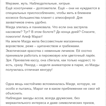
Мерзкие, жуть. Наблюдательные, хитрые.
Ещё хохотунчики – долгожители. Ещё – они не нуждаются в
специальных приспособлениях, чтобы жить в ближнем
космосе большинства планет с атмосферой. Для
захватчиков очень удобно.
Магда злилась и паниковала. Что если она застряла
насовсем? Тут? В этом болоте? До конца дней? Спасите,
помогите! Алеф Марат!
На земле Магда жила бессовестным магазинным
воровством, реже – щипачеством и грабежами.
Экзотическая красотка с невинным личиком. Её охотно
принимали работать в пирожковую или цветочный ларёк.
Зря. Прихватив кассу, она сбегала, как только надоест, то
есть, сразу. Рекорд – неделя аниматором в парке, из Магды
получилась отличная кенгуру!
Одна вещь настойчиво вспоминалась Магде, которую, не
особо и пытаясь, Марат ни в каком приближении не смог ей
объяснить.
Наблюдая заезды ассов, всегда дружеские, без
меркантильного интереса и даже символических призов,