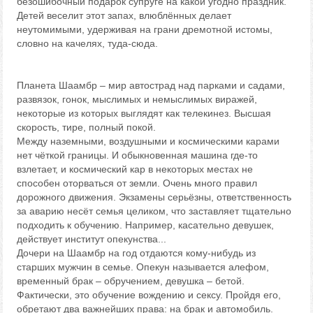
безошибочный подарок супруге на какой угодно праздник.
Детей веселит этот запах, влюблённых делает
неутомимыми, удерживая на грани дремотной истомы,
словно на качелях, туда-сюда.
Планета Шаамбр – мир автострад над парками и садами,
развязок, гонок, мыслимых и немыслимых виражей,
некоторые из которых выглядят как телекинез. Высшая
скорость, тире, полный покой.
Между наземными, воздушными и космическими карами
нет чёткой границы. И обыкновенная машина где-то
взлетает, и космический кар в некоторых местах не
способен оторваться от земли. Очень много правил
дорожного движения. Экзамены серьёзны, ответственность
за аварию несёт семья целиком, что заставляет тщательно
подходить к обучению. Например, касательно девушек,
действует институт опекунства...
Дочери на Шаамбр на год отдаются кому-нибудь из
старших мужчин в семье. Опекун называется алефом,
временный брак – обручением, девушка – бетой.
Фактически, это обучение вождению и сексу. Пройдя его,
обретают два важнейших права: на брак и автомобиль.