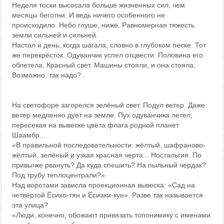
Неделя тоски высосала больше жизненных сил, чем
месяцы беготни. И ведь ничего особенного не
происходило. Небо глуше, ниже. Равномерная тяжесть
земли сильней и сильней.
Настал и день, когда шагала, словно в глубоком песке. Тот
же перекрёсток. Одуванчик успел отцвести. Половина его
облетела. Красный свет. Машины стояли, и она стояла.
Возможно, так надо?..
На светофоре загорелся зелёный свет. Подул ветер. Даже
ветер медленно дует на земле. Пух одуванчика летел,
пересекая на вывеске цвета флага родной планет
Шаамбр...
«В правильной последовательности: жёлтый, шафраново-
жёлтый, зелёный и узкая красная черта... Ностальгия. По
привычке рвануть? Да куда спешить? На пыльный чердак?
Под трубу теплоцентрали?»
Над воротами зависла проекционная вывеска: «Сад на
четвёртой Ёсихо-тян и Ёсиаки-кун». Разве так называется
эта улица?
«Люди, конечно, обожают привязать топонимику с именами