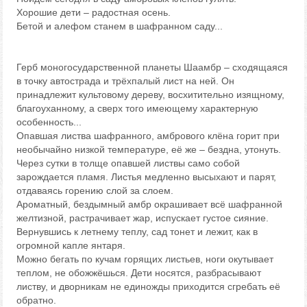
Хорошие дети – радостная осень.
Бетой и алефом станем в шафранном саду...
Герб моногосударственной планеты Шаамбр – сходящаяся
в точку автострада и трёхпалый лист на ней. Он
принадлежит культовому дереву, восхитительно изящному,
благоуханному, а сверх того имеющему характерную
особенность...
Опавшая листва шафранного, амбрового клёна горит при
необычайно низкой температуре, её же – бездна, утонуть.
Через сутки в толще опавшей листвы само собой
зарождается пламя. Листья медленно высыхают и парят,
отдаваясь горению слой за слоем.
Ароматный, бездымный амбр окрашивает всё шафранной
желтизной, растрачивает жар, испускает густое сияние.
Вернувшись к летнему теплу, сад тонет и лежит, как в
огромной капле янтаря.
Можно бегать по кучам горящих листьев, ноги окутывает
теплом, не обожжёшься. Дети носятся, разбрасывают
листву, и дворникам не единожды приходится сгребать её
обратно.