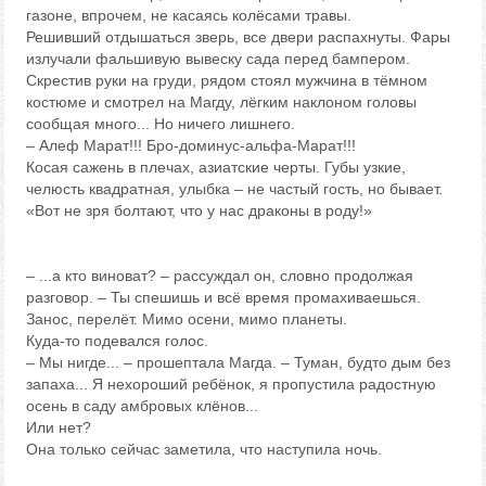
газоне, впрочем, не касаясь колёсами травы.
Решивший отдышаться зверь, все двери распахнуты. Фары
излучали фальшивую вывеску сада перед бампером.
Скрестив руки на груди, рядом стоял мужчина в тёмном
костюме и смотрел на Магду, лёгким наклоном головы
сообщая много... Но ничего лишнего.
– Алеф Марат!!! Бро-доминус-альфа-Марат!!!
Косая сажень в плечах, азиатские черты. Губы узкие,
челюсть квадратная, улыбка – не частый гость, но бывает.
«Вот не зря болтают, что у нас драконы в роду!»
– ...а кто виноват? – рассуждал он, словно продолжая
разговор. – Ты спешишь и всё время промахиваешься.
Занос, перелёт. Мимо осени, мимо планеты.
Куда-то подевался голос.
– Мы нигде... – прошептала Магда. – Туман, будто дым без
запаха... Я нехороший ребёнок, я пропустила радостную
осень в саду амбровых клёнов...
Или нет?
Она только сейчас заметила, что наступила ночь.