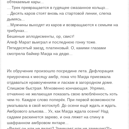
обтекаемые кары...
....Трек превращается в гудящее смазанное кольцо...
...Десять каров стоят вновь на стартовой линии, слегка
дымясь...
...Мужчины выходят из каров и возвращаются к семьям на
трибунах...
Бешеные аплодисменты, ор, свист!
Алеф Марат выиграл и последнюю гонку тоже.
Пятидесятый заезд, платиновый. О, какими глазами
смотрела байкер Магда на дядю...
Их обручение произошло посредине лета. Дефлорация
приурочена к месяцу амбр, пока что Магда приезжала
отдаваться нравоучениям и ласкам в загородном доме.
Слишком быстрая. Мгновенно кончающая. Упрямо,
отчаянно не желающая показать свою влюблённость хоть
чем-то. Каждое слово поперёк. При первой возможности
уматывала в свой мотоклуб. До осени ещё ждать и ждать.
Амбрового алькова... Ух, как Магда ждала осени! Над
садами раскинется зарево, и она ляжет на спину в
шафранном амбровом янтаре...
«Видит он или не видит? Замечает или не замечает?!»