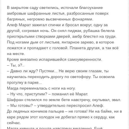
В закрытом саду светились, источали благоухание
амбровые шафранные листья, разбросанные поверх
багряных, негромко высвеченных фонарями.
Алеф Марат зажигал спички и бросал вокруг, одну за
другой, согревая ночь. Он снял пиджак, рубашка белела
приоткрытыми створками дверей, амбр блестел на груди.
Под ногами дым от листьев, янтарное зарево, в которое
ложатся и пропадают с головой. Планета другая, а так всё
на месте.
Кроме внезапно испарившейся самоуверенности.
– Ты, э?..
– Давно ли жду? Пустяки... Не верю своим глазам, ты
научилась переходить дорогу по светофору. Ты освоила
прогулку в парке...
Магда переминалась с ноги на ногу.
– Ну что, приступим? – поманил её Марат.
Шафран стелился по земле бете навстречу, окутывал, звал.
– Мы готовы? – утвердительно переспросил Алеф.
До ледяных кончиков пальцев – не готова! Ни на байке, ни в
каре рядом этот холодок не добегал прямо к сердцу, как
сейчас.
Магда кивнула и пошла навстречу медленно. Ещё