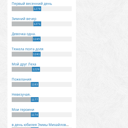
Первый весенний день
1279
Зимний вечер
1271
Девочка одна.
1245
Тяжела поэта доля
1241
Мой друг Леха
1229
Пожелания
1183
Невезучая.
1177
Мои героини
1174
в день юбилея Эммы Михайловны Киселевой