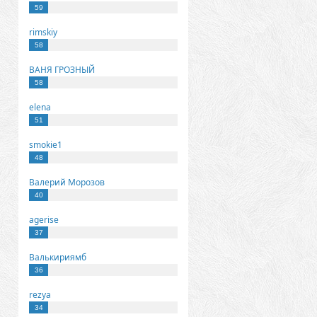
59
rimskiy
58
ВАНЯ ГРОЗНЫЙ
58
elena
51
smokie1
48
Валерий Морозов
40
agerise
37
Валькириямб
36
rezya
34