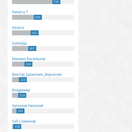
740
Никита Т
455
Хельга
411
Galaolga
367
Михаил Васильков
314
Виктор_Шамонин_Версенев
223
Владимир
216
Артюхов Николай
185
Sall Славиков
136