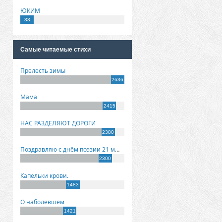
ЮКИМ
33
Самые читаемые стихи
Прелесть зимы
2636
Мама
2415
НАС РАЗДЕЛЯЮТ ДОРОГИ
2380
Поздравляю с днём поэзии 21 марта!
2300
Капельки крови.
1483
О наболевшем
1421