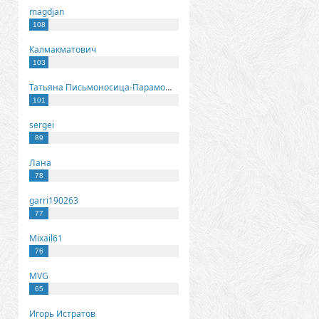
magdjan
108
Калмакматович
103
Татьяна Письмоносица-Парамонова
101
sergei
89
Лана
78
garri190263
77
Mixail61
76
MVG
65
Игорь Истратов