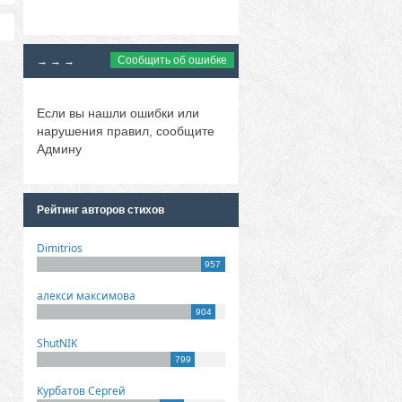
Сообщить об ошибке
→ → →
Если вы нашли ошибки или
нарушения правил, сообщите
Админу
Рейтинг авторов стихов
Dimitrios
957
алекси максимова
904
ShutNIK
799
Курбатов Сергей