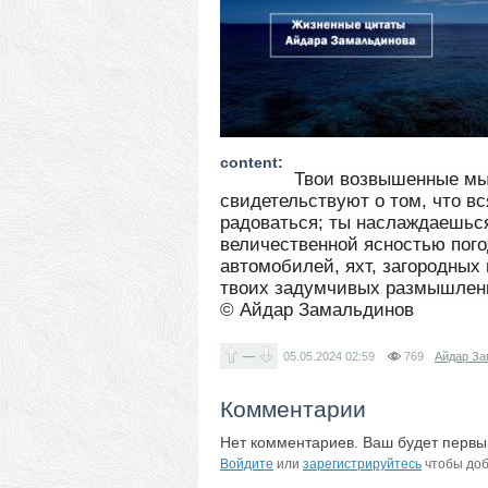
content:
Твои возвышенные мыс
свидетельствуют о том, что в
радоваться; ты наслаждаешьс
величественной ясностью пого
автомобилей, яхт, загородных
твоих задумчивых размышлен
© Айдар Замальдинов
—
05.05.2024
02:59
769
Айдар За
Комментарии
Нет комментариев. Ваш будет первы
Войдите
или
зарегистрируйтесь
чтобы доб