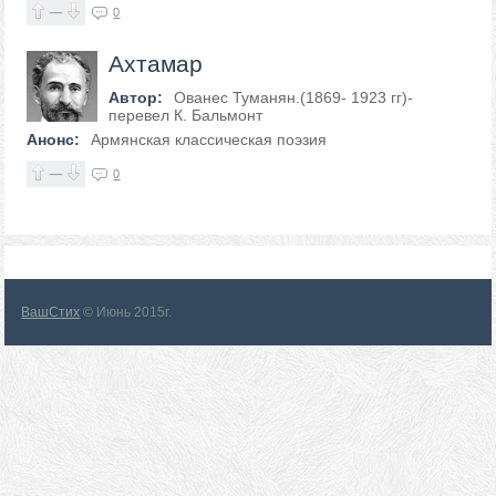
—
0
Ахтамар
Автор:
Ованес Туманян.(1869- 1923 гг)-
перевел К. Бальмонт
Анонс:
Армянская классическая поэзия
—
0
ВашСтих
© Июнь 2015г.