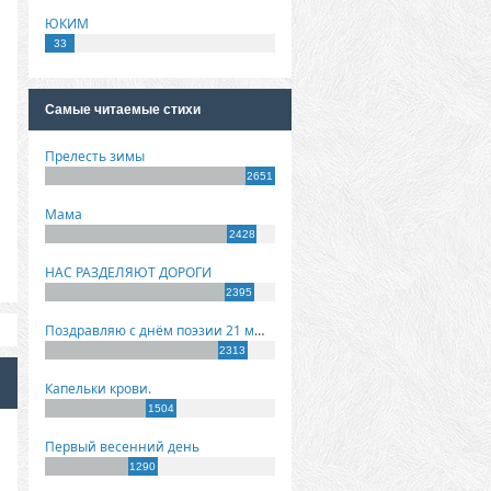
ЮКИМ
33
Самые читаемые стихи
Прелесть зимы
2651
Мама
2428
НАС РАЗДЕЛЯЮТ ДОРОГИ
2395
Поздравляю с днём поэзии 21 марта!
2313
Капельки крови.
1504
Первый весенний день
1290