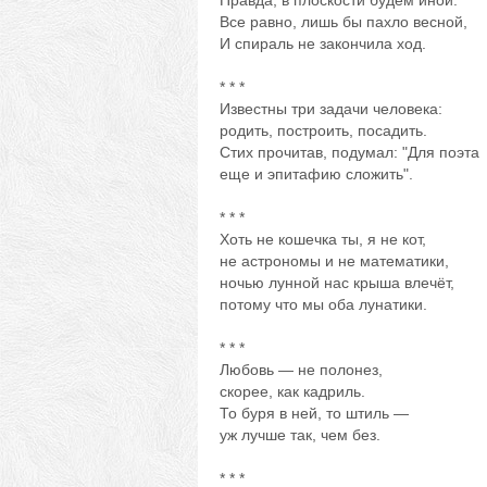
Правда, в плоскости будем иной.
Все равно, лишь бы пахло весной,
И спираль не закончила ход.
* * *
Известны три задачи человека:
родить, построить, посадить.
Стих прочитав, подумал: "Для поэта
еще и эпитафию сложить".
* * *
Хоть не кошечка ты, я не кот,
не астрономы и не математики,
ночью лунной нас крыша влечёт,
потому что мы оба лунатики.
* * *
Любовь — не полонез,
скорее, как кадриль.
То буря в ней, то штиль —
уж лучше так, чем без.
* * *