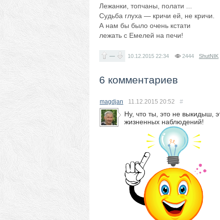
Лежанки, топчаны, полати ...
Судьба глуха — кричи ей, не кричи.
А нам бы было очень кстати
лежать с Емелей на печи!
—
10.12.2015
22:34
2444
ShutNIK
6 комментариев
magdjan
11.12.2015
20:52
#
Ну, что ты, это не выкидыш,
жизненных наблюдений!