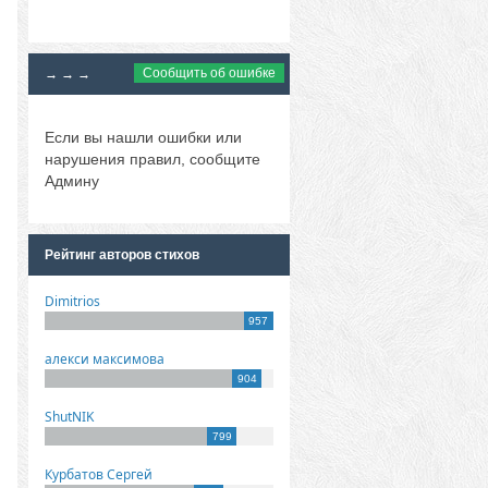
Сообщить об ошибке
→ → →
Если вы нашли ошибки или
нарушения правил, сообщите
Админу
Рейтинг авторов стихов
Dimitrios
957
алекси максимова
904
ShutNIK
799
Курбатов Сергей