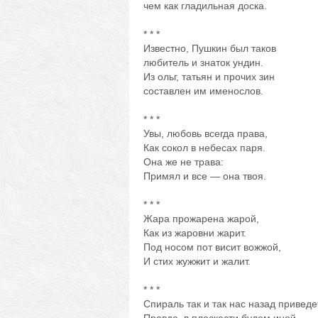
чем как гладильная доска.
* * *
Известно, Пушкин был таков
любитель и знаток ундин.
Из ольг, татьян и прочих зин
составлен им именослов.
* * *
Увы, любовь всегда права,
Как сокол в небесах паря.
Она же не трава:
Примял и все — она твоя.
* * *
Жара прожарена жарой,
Как из жаровни жарит.
Под носом пот висит вожжой,
И стих жужжит и жалит.
* * *
Спираль так и так нас назад приведе