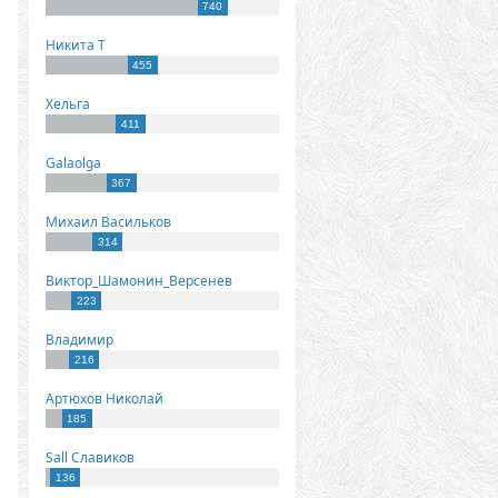
740
Никита Т
455
Хельга
411
Galaolga
367
Михаил Васильков
314
Виктор_Шамонин_Версенев
223
Владимир
216
Артюхов Николай
185
Sall Славиков
136