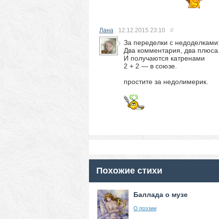
Лана
12.12.2015
23:10
#
За переделки с недоделками
Два комментария, два плюса
И получаются катренами
2 + 2 — в союзе.
простите за недолимерик.
Похожие стихи
Баллада о музе
О поэзии