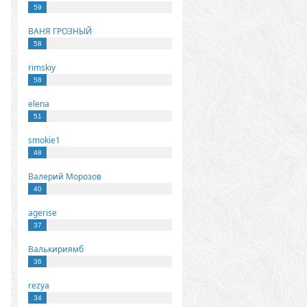
59
ВАНЯ ГРОЗНЫЙ
58
rimskiy
58
elena
51
smokie1
48
Валерий Морозов
40
agerise
37
Валькириямб
36
rezya
34