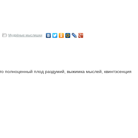
Мудрёные мыслишки
 это полноценный плод раздумий, выжимка мыслей, квинтэсенция