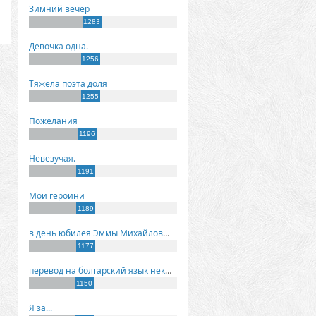
Зимний вечер
1283
Девочка одна.
1256
Тяжела поэта доля
1255
Пожелания
1196
Невезучая.
1191
Мои героини
1189
в день юбилея Эммы Михайловны Киселевой
1177
перевод на болгарский язык некоторых моих стихов
1150
Я за...