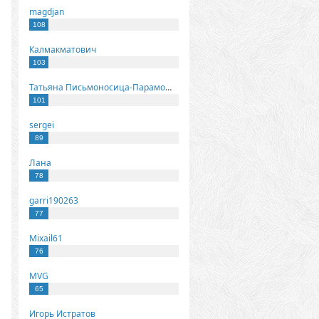
magdjan
108
Калмакматович
103
Татьяна Письмоносица-Парамонова
101
sergei
89
Лана
78
garri190263
77
Mixail61
76
MVG
65
Игорь Истратов