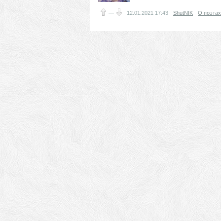
—
12.01.2021
17:43
ShutNIK
О поэтах