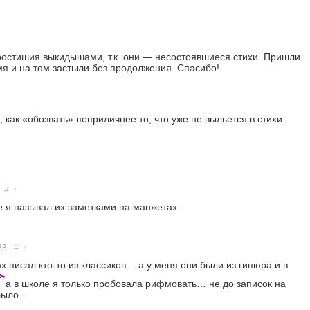
еростишия выкидышами, т.к. они — несостоявшиеся стихи. Пришли
емя и на том застыли без продолжения. Спасибо!
, как «обозвать» поприличнее то, что уже не выльется в стихи.
#
↑
е я называл их заметками на манжетах.
33
#
↑
х писал кто-то из классиков… а у меня они были из гипюра и в
а в школе я только пробовала рифмовать… не до записок на
было…