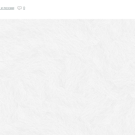
 и поэзии
0