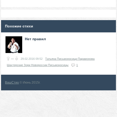
Похожие стихи
Нет правил
—
29.02.2016
09:52
Татьяна Письмоносица-Парамонова
Шахтерские Зори Новороссии Письмоносицы
1
ВашСтих
© Июнь 2015г.