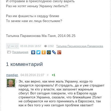
И отправим в преисподнюю смолу варить
Раз не хотят неньку Украину любить!!!
Раз им фашисты к сердцу ближе
То зачем нам их лица бесстыжие?
Татьяна Парамонова Ма-Таня, 2014.06.25
—
03.03.2016
18:57
2292
Татьяна Письмоносица-Парамонова
Посвящения
1 комментарий
magdjan
04.03.2016
21:07
#
+1
Эх, как верно, как мне жаль Украину, когда-то
придется прозревать! И страдать, да и уже страдает
народ, те кто у власти, как запахнет жареным
сбегут. Вот сегодня говорили, что в Европе куда
стремится Украина, сказали, что ближайшие 25лет
не собираются ни кого принимать в Евросоюз, так
как и без того у них сегодня проблем хватает!