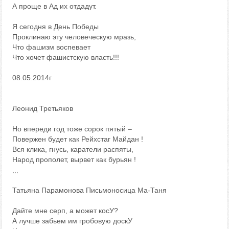
А проще в Ад их отдадут.
Я сегодня в День Победы
Проклинаю эту человеческую мразь,
Что фашизм воспевает
Что хочет фашистскую власть!!!
08.05.2014г
Леонид Третьяков
Но впереди год тоже сорок пятый –
Повержен будет как Рейхстаг Майдан !
Вся клика, гнусь, каратели распяты,
Народ прополет, вырвет как бурьян !
,,,
Татьяна Парамонова Письмоносица Ма-Таня
Дайте мне серп, а может косУ?
А лучше забьем им гробовую доскУ