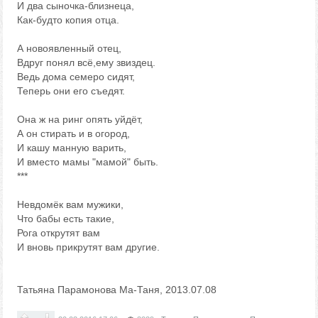
И два сыночка-близнеца,
Как-будто копия отца.
А новоявленный отец,
Вдруг понял всё,ему звиздец.
Ведь дома семеро сидят,
Теперь они его съедят.
Она ж на ринг опять уйдёт,
А он стирать и в огород,
И кашу манную варить,
И вместо мамы "мамой" быть.
***
Невдомёк вам мужики,
Что бабы есть такие,
Рога открутят вам
И вновь прикрутят вам другие.
Татьяна Парамонова Ма-Таня, 2013.07.08