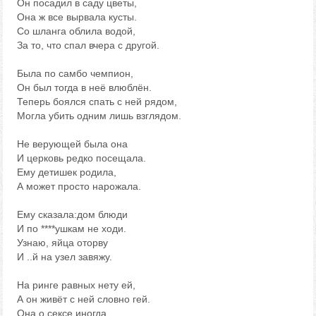
Он посадил в саду цветы,
Она ж все вырвала кусты.
Со шланга облила водой,
За то, что спал вчера с другой.
Была по самбо чемпион,
Он был тогда в неё влюблён.
Теперь боялся спать с ней рядом,
Могла убить одним лишь взглядом.
Не верующей была она
И церковь редко посещала.
Ему детишек родила,
А может просто нарожала.
Ему сказала:дом блюди
И по ****ушкам не ходи.
Узнаю, яйца оторву
И ..й на узел завяжу.
На ринге равных нету ей,
А он живёт с ней словно гей.
Она о сексе иногда,