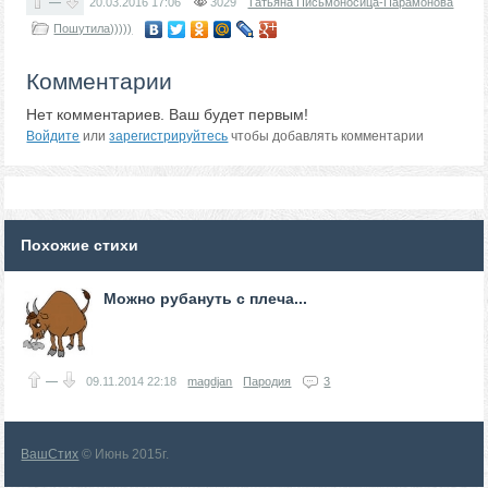
—
20.03.2016
17:06
3029
Татьяна Письмоносица-Парамонова
Пошутила)))))
Комментарии
Нет комментариев. Ваш будет первым!
Войдите
или
зарегистрируйтесь
чтобы добавлять комментарии
Похожие стихи
Можно рубануть с плеча...
—
09.11.2014
22:18
magdjan
Пародия
3
ВашСтих
© Июнь 2015г.